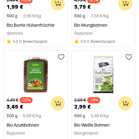
2,49 €
4,79 €
-20%
0
-21%
0
1,99 €
3,79 €
500 g
3,98 €
/
kg
500 g
7,58 €
/
kg
Bio Bunte Hülsenfrüchte
Bio Mungbohnen
dennree
Rapunzel
Bewertung:
/5
Bewertung:
/5
5.0
(
1 Bewertungen
)
5.0
(
1 Bewertungen
)
Alter Preis
Alter Preis
4,49 €
3,69 €
-22%
0
-19%
0
3,49 €
2,99 €
500 g
6,98 €
/
kg
500 g
5,98 €
/
kg
Bio Azukibohnen
Bio Weiße Bohnen
Rapunzel
Morgenland