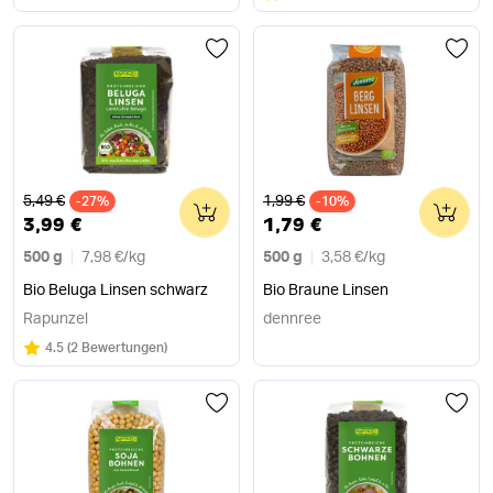
Alter Preis
Alter Preis
5,49 €
1,99 €
-27%
0
-10%
0
3,99 €
1,79 €
500 g
7,98 €
/
kg
500 g
3,58 €
/
kg
Bio Beluga Linsen schwarz
Bio Braune Linsen
Rapunzel
dennree
Bewertung:
/5
4.5
(
2 Bewertungen
)