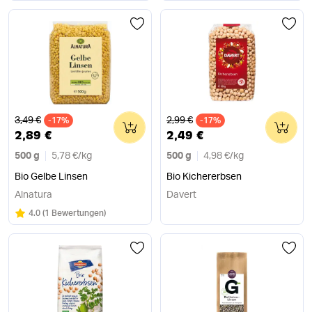
Alter Preis
Alter Preis
3,49 €
2,99 €
-17%
0
-17%
0
2,89 €
2,49 €
500 g
5,78 €
/
kg
500 g
4,98 €
/
kg
Bio Gelbe Linsen
Bio Kichererbsen
Alnatura
Davert
Bewertung:
/5
4.0
(
1 Bewertungen
)