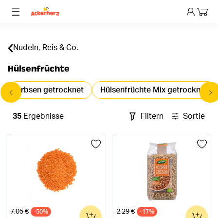
Dein 
Nudeln, Reis & Co.
Hülsenfrüchte
Erbsen getrocknet
Hülsenfrüchte Mix getrocknet
35
Ergebnisse
Filtern
Sortieren
Alter Preis
Alter Preis
7,05 €
2,29 €
-50%
0
-17%
0