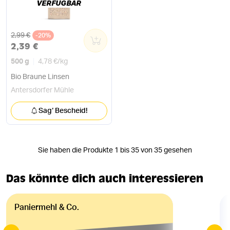
VERFÜGBAR
Alter Preis
2,99 €
-20%
0
2,39 €
500 g
4,78 €
/
kg
Bio Braune Linsen
Antersdorfer Mühle
Sag‘ Bescheid!
Sie haben die Produkte 1 bis 35 von 35 gesehen
Das könnte dich auch interessieren
Paniermehl & Co.