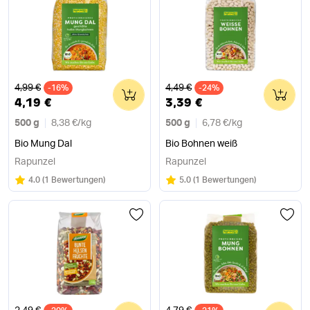
Alter Preis
Alter Preis
4,99 €
4,49 €
-16%
0
-24%
0
4,19 €
3,39 €
500 g
8,38 €
/
kg
500 g
6,78 €
/
kg
Bio Mung Dal
Bio Bohnen weiß
Rapunzel
Rapunzel
Bewertung:
/5
Bewertung:
/5
4.0
(
1 Bewertungen
)
5.0
(
1 Bewertungen
)
Alter Preis
Alter Preis