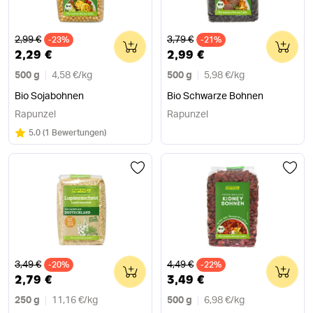
Alter Preis
Alter Preis
2,99 €
3,79 €
-23%
0
-21%
0
2,29 €
2,99 €
500 g
4,58 €
/
kg
500 g
5,98 €
/
kg
Bio Sojabohnen
Bio Schwarze Bohnen
Rapunzel
Rapunzel
Bewertung:
/5
5.0
(
1 Bewertungen
)
Alter Preis
Alter Preis
3,49 €
4,49 €
-20%
0
-22%
0
2,79 €
3,49 €
250 g
11,16 €
/
kg
500 g
6,98 €
/
kg