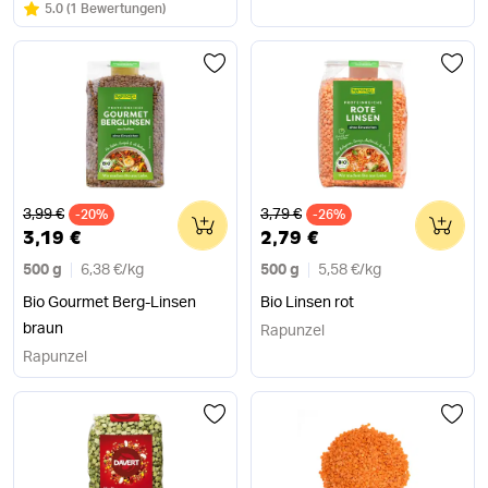
Bewertung:
/5
5.0
(
1 Bewertungen
)
Alter Preis
Alter Preis
3,99 €
3,79 €
-20%
0
-26%
0
3,19 €
2,79 €
500 g
6,38 €
/
kg
500 g
5,58 €
/
kg
Bio Gourmet Berg-Linsen
Bio Linsen rot
braun
Rapunzel
Rapunzel