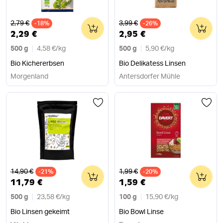
Alter Preis
Alter Preis
2,79 €
3,99 €
-18%
0
-26%
0
2,29 €
2,95 €
500 g
4,58 €
/
kg
500 g
5,90 €
/
kg
Bio Kichererbsen
Bio Delikatess Linsen
Morgenland
Antersdorfer Mühle
Alter Preis
Alter Preis
14,90 €
1,99 €
-21%
0
-20%
0
11,79 €
1,59 €
500 g
23,58 €
/
kg
100 g
15,90 €
/
kg
Bio Linsen gekeimt
Bio Bowl Linse