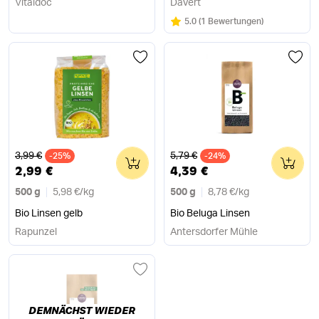
Vitaldoc
Davert
Bewertung:
/5
5.0
(
1 Bewertungen
)
Alter Preis
Alter Preis
3,99 €
5,79 €
-25%
0
-24%
0
2,99 €
4,39 €
500 g
5,98 €
/
kg
500 g
8,78 €
/
kg
Bio Linsen gelb
Bio Beluga Linsen
Rapunzel
Antersdorfer Mühle
DEMNÄCHST WIEDER