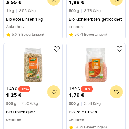
3,55 €
1,89 €
1 kg
3,55 €
/
kg
500 g
3,78 €
/
kg
Bio Rote Linsen 1 kg
Bio Kichererbsen, getrocknet
Ackerherz
dennree
Bewertung:
/5
Bewertung:
/5
5.0
(
3 Bewertungen
)
5.0
(
1 Bewertungen
)
Alter Preis
Alter Preis
1,49 €
1,99 €
-16%
0
-10%
0
1,25 €
1,79 €
500 g
2,50 €
/
kg
500 g
3,58 €
/
kg
Bio Erbsen ganz
Bio Rote Linsen
dennree
dennree
Bewertung:
/5
5.0
(
3 Bewertungen
)