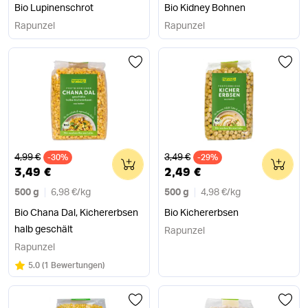
Bio Lupinenschrot
Bio Kidney Bohnen
Rapunzel
Rapunzel
Alter Preis
Alter Preis
4,99 €
3,49 €
-30%
0
-29%
0
3,49 €
2,49 €
500 g
6,98 €
/
kg
500 g
4,98 €
/
kg
Bio Chana Dal, Kichererbsen
Bio Kichererbsen
halb geschält
Rapunzel
Rapunzel
Bewertung:
/5
5.0
(
1 Bewertungen
)