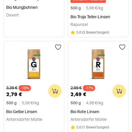
Bio Mungbohnen
500 g
5,98 €
/
kg
Davert
Bio Troja Teller-Linsen
Rapunzel
Bewertung:
/5
5.0
(
2 Bewertungen
)
Alter Preis
Alter Preis
3,39 €
2,99 €
-18%
0
-17%
0
2,79 €
2,49 €
500 g
5,58 €
/
kg
500 g
4,98 €
/
kg
Bio Gelbe Linsen
Bio Rote Linsen
Antersdorfer Mühle
Antersdorfer Mühle
Bewertung:
/5
5.0
(
1 Bewertungen
)