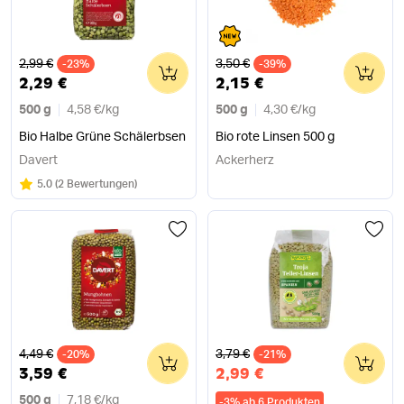
Alter Preis
Alter Preis
2,99 €
3,50 €
-23%
0
-39%
0
2,29 €
2,15 €
500 g
4,58 €
/
kg
500 g
4,30 €
/
kg
Bio Halbe Grüne Schälerbsen
Bio rote Linsen 500 g
Davert
Ackerherz
Bewertung:
/5
5.0
(
2 Bewertungen
)
Alter Preis
Alter Preis
4,49 €
3,79 €
-20%
0
-21%
0
3,59 €
2,99 €
500 g
7,18 €
/
kg
-
3
%
ab 6 Produkten