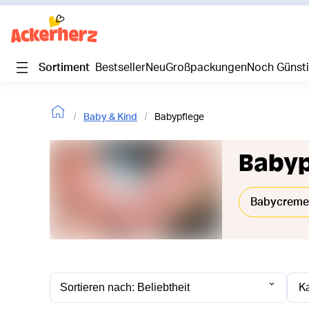
Sortiment
Bestseller
Neu
Großpackungen
Noch Günst
Baby & Kind
Babypflege
Babyp
Babycreme
K