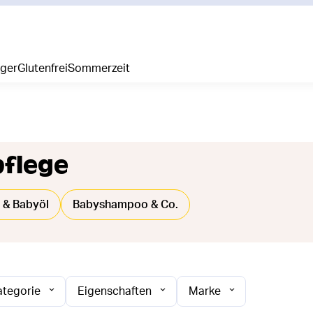
iger
Glutenfrei
Sommerzeit
flege
 & Babyöl
Babyshampoo & Co.
ategorie
Eigenschaften
Marke