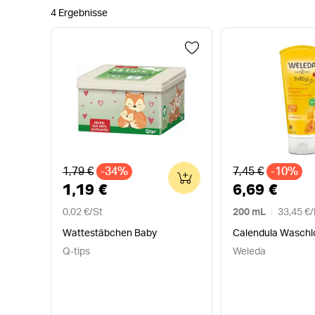
4 Ergebnisse
Alter Preis
Alter Preis
1,79 €
-34%
7,45 €
-10%
0
1,19 €
6,69 €
0,02 €
/
St
200 mL
33,45 €
/
Wattestäbchen Baby
Calendula Waschl
Q-tips
Weleda