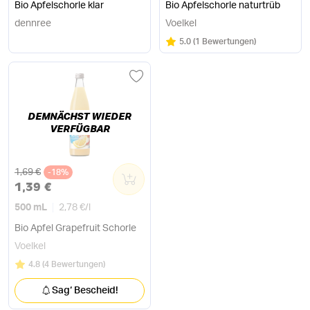
Bio Apfelschorle klar
Bio Apfelschorle naturtrüb
dennree
Voelkel
Bewertung:
/5
5.0
(
1 Bewertungen
)
DEMNÄCHST WIEDER
VERFÜGBAR
Alter Preis
1,69 €
-18%
0
1,39 €
500 mL
2,78 €
/
l
Bio Apfel Grapefruit Schorle
Voelkel
Bewertung:
/5
4.8
(
4 Bewertungen
)
Sag‘ Bescheid!