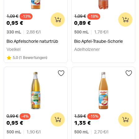
Alter Preis
Alter Preis
1,09 €
1,09 €
-13%
0
-18%
0
0,95 €
0,89 €
330 mL
2,88 €
/
l
500 mL
1,78 €
/
l
Bio Apfelschorle naturtrüb
Bio Apfel-Traube-Schorle
Voelkel
Adelholzener
Bewertung:
/5
5.0
(
1 Bewertungen
)
Alter Preis
Alter Preis
0,99 €
1,59 €
-4%
0
-15%
0
0,95 €
1,35 €
500 mL
1,90 €
/
l
500 mL
2,70 €
/
l