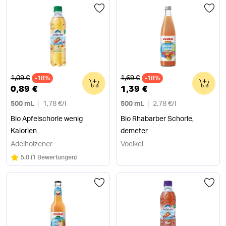
Alter Preis
Alter Preis
1,09 €
1,69 €
-18%
0
-18%
0
0,89 €
1,39 €
500 mL
1,78 €
/
l
500 mL
2,78 €
/
l
Bio Apfelschorle wenig
Bio Rhabarber Schorle,
Kalorien
demeter
Adelholzener
Voelkel
Bewertung:
/5
5.0
(
1 Bewertungen
)