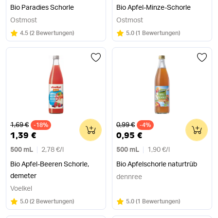
Bio Paradies Schorle
Bio Apfel-Minze-Schorle
Ostmost
Ostmost
Bewertung:
/5
Bewertung:
/5
4.5
(
2 Bewertungen
)
5.0
(
1 Bewertungen
)
Alter Preis
Alter Preis
1,69 €
0,99 €
-18%
0
-4%
0
1,39 €
0,95 €
500 mL
2,78 €
/
l
500 mL
1,90 €
/
l
Bio Apfel-Beeren Schorle,
Bio Apfelschorle naturtrüb
demeter
dennree
Voelkel
Bewertung:
/5
Bewertung:
/5
5.0
(
2 Bewertungen
)
5.0
(
1 Bewertungen
)