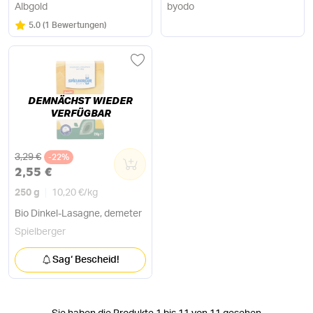
Albgold
byodo
Bewertung:
/5
5.0
(
1 Bewertungen
)
DEMNÄCHST WIEDER
VERFÜGBAR
Alter Preis
3,29 €
-22%
0
2,55 €
250 g
10,20 €
/
kg
Bio Dinkel-Lasagne, demeter
Spielberger
Sag‘ Bescheid!