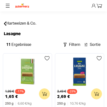
Dein 
Hartweizen & Co.
Lasagne
11
Ergebnisse
Filtern
Sortieren
Alter Preis
Alter Preis
1,99 €
3,49 €
-17%
0
-23%
0
1,65 €
2,69 €
250 g
6,60 €
/
kg
250 g
10,76 €
/
kg