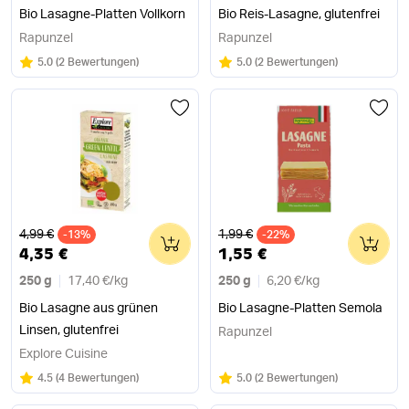
Bio Lasagne-Platten Vollkorn
Bio Reis-Lasagne, glutenfrei
Rapunzel
Rapunzel
Bewertung:
/5
Bewertung:
/5
5.0
(
2 Bewertungen
)
5.0
(
2 Bewertungen
)
Alter Preis
Alter Preis
4,99 €
1,99 €
-13%
0
-22%
0
4,35 €
1,55 €
250 g
17,40 €
/
kg
250 g
6,20 €
/
kg
Bio Lasagne aus grünen
Bio Lasagne-Platten Semola
Linsen, glutenfrei
Rapunzel
Explore Cuisine
Bewertung:
/5
Bewertung:
/5
4.5
(
4 Bewertungen
)
5.0
(
2 Bewertungen
)