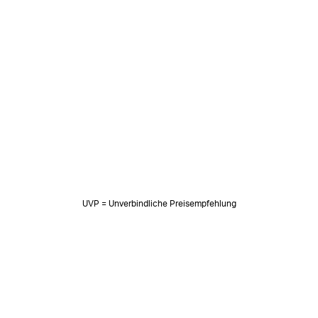
UVP = Unverbindliche Preisempfehlung
NEWSLETTER
Neuigkeiten & süße Worte 🧡