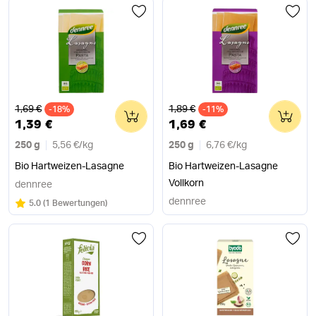
Alter Preis
Alter Preis
1,69 €
1,89 €
-18%
0
-11%
0
1,39 €
1,69 €
250 g
5,56 €
/
kg
250 g
6,76 €
/
kg
Bio Hartweizen-Lasagne
Bio Hartweizen-Lasagne
Vollkorn
dennree
dennree
Bewertung:
/5
5.0
(
1 Bewertungen
)