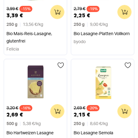
Alter Preis
Alter Preis
3,99 €
2,79 €
-15%
0
-19%
0
3,39 €
2,25 €
250 g
13,56 €
/
kg
250 g
9,00 €
/
kg
Bio Mais-Reis-Lasagne,
Bio Lasagne-Platten Vollkorn
glutenfrei
byodo
Felicia
Alter Preis
Alter Preis
3,20 €
2,69 €
-16%
0
-20%
0
2,69 €
2,15 €
500 g
5,38 €
/
kg
250 g
8,60 €
/
kg
Bio Hartweizen Lasagne
Bio Lasagne Semola