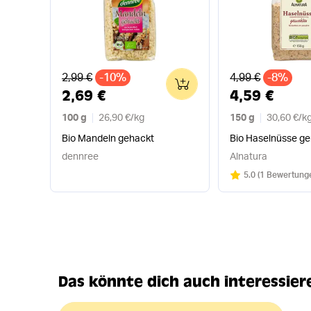
Alter Preis
Alter Preis
2,99 €
-10%
4,99 €
-8%
0
2,69 €
4,59 €
100 g
26,90 €
/
kg
150 g
30,60 €
/
k
Bio Mandeln gehackt
Bio Haselnüsse g
dennree
Alnatura
Bewertung:
/5
5.0
(
1 Bewertung
Das könnte dich auch interessier