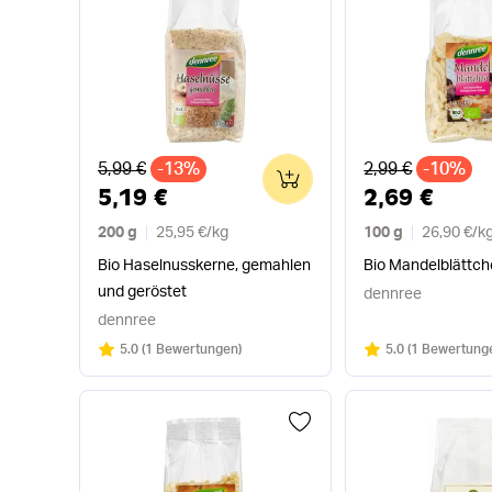
Alter Preis
Alter Preis
5,99 €
-13%
2,99 €
-10%
0
5,19 €
2,69 €
200 g
25,95 €
/
kg
100 g
26,90 €
/
k
Bio Haselnusskerne, gemahlen
Bio Mandelblättc
und geröstet
dennree
dennree
Bewertung:
/5
Bewertung:
/5
5.0
(
1 Bewertungen
)
5.0
(
1 Bewertung