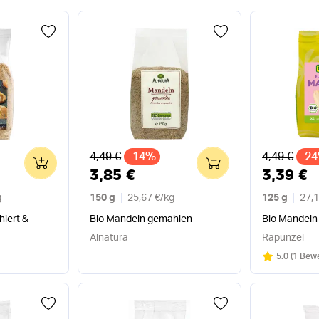
Alter Preis
Alter Preis
4,49 €
-14%
4,49 €
-2
0
0
3,85 €
3,39 €
g
150 g
25,67 €
/
kg
125 g
27,1
hiert &
Bio Mandeln gemahlen
Bio Mandeln 
Alnatura
Rapunzel
Bewertung
/5
5.0
(
1 Bew