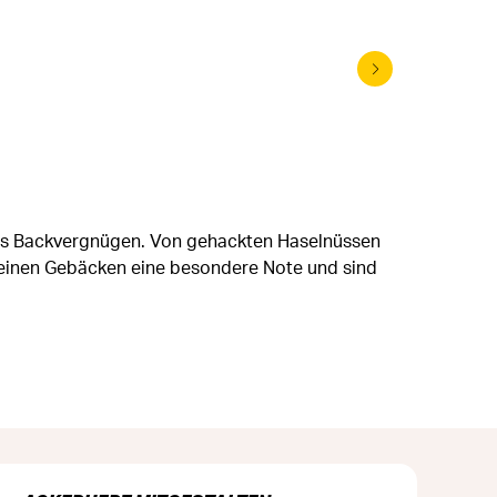
Backdeko
hes Backvergnügen. Von gehackten Haselnüssen
 Deinen Gebäcken eine besondere Note und sind