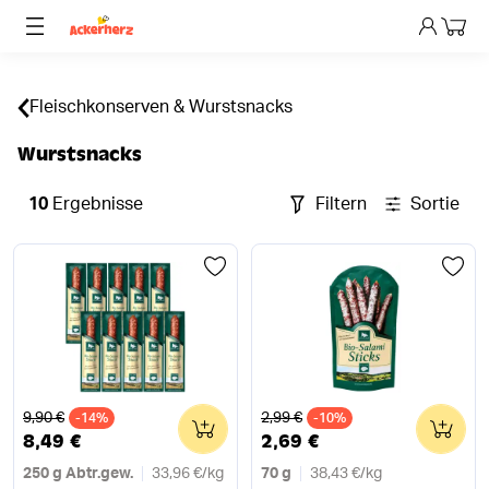
Dein 
Fleischkonserven & Wurstsnacks
Wurstsnacks
10
Ergebnisse
Filtern
Sortieren
Alter Preis
Alter Preis
9,90 €
2,99 €
-14%
0
-10%
0
8,49 €
2,69 €
250 g Abtr.gew.
33,96 €
/
kg
70 g
38,43 €
/
kg