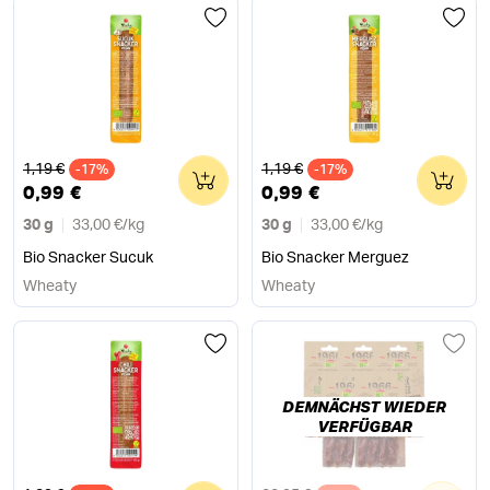
Alter Preis
Alter Preis
1,19 €
1,19 €
-17%
0
-17%
0
0,99 €
0,99 €
30 g
33,00 €
/
kg
30 g
33,00 €
/
kg
Bio Snacker Sucuk
Bio Snacker Merguez
Wheaty
Wheaty
DEMNÄCHST WIEDER
VERFÜGBAR