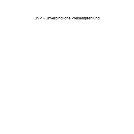
UVP = Unverbindliche Preisempfehlung
NEWSLETTER
Neuigkeiten & süße Worte 🧡
OK
SOZIALE MEDIEN
Folge uns auf: