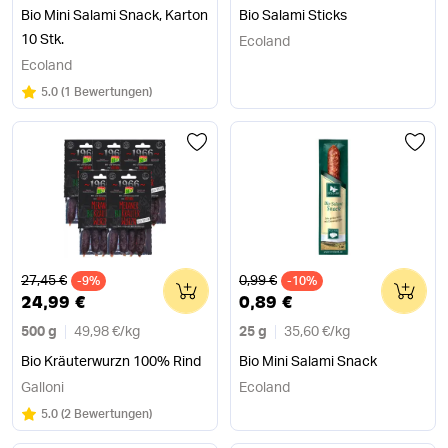
Bio Mini Salami Snack, Karton
Bio Salami Sticks
10 Stk.
Ecoland
Ecoland
Bewertung:
/5
5.0
(
1 Bewertungen
)
Alter Preis
Alter Preis
27,45 €
0,99 €
-9%
0
-10%
0
24,99 €
0,89 €
500 g
49,98 €
/
kg
25 g
35,60 €
/
kg
Bio Kräuterwurzn 100% Rind
Bio Mini Salami Snack
Galloni
Ecoland
Bewertung:
/5
5.0
(
2 Bewertungen
)