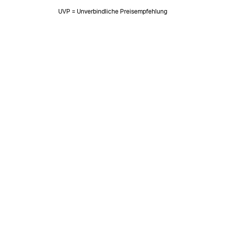
UVP = Unverbindliche Preisempfehlung
NEWSLETTER
Neuigkeiten & süße Worte 🧡
OK
SOZIALE MEDIEN
Folge uns auf: