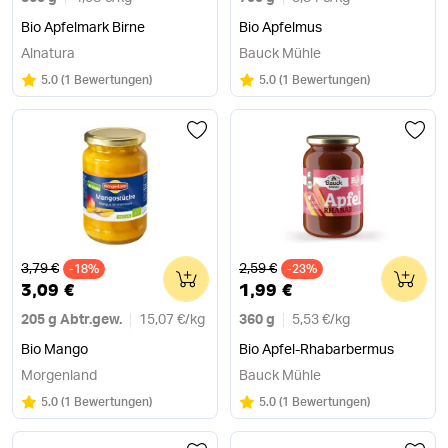
Bio Apfelmark Birne
Bio Apfelmus
Alnatura
Bauck Mühle
Bewertung:
/5
Bewertung:
/5
5.0
(
1 Bewertungen
)
5.0
(
1 Bewertungen
)
Alter Preis
Alter Preis
3,79 €
2,59 €
-18%
0
-23%
0
3,09 €
1,99 €
205 g Abtr.gew.
15,07 €
/
kg
360 g
5,53 €
/
kg
Bio Mango
Bio Apfel-Rhabarbermus
Morgenland
Bauck Mühle
Bewertung:
/5
Bewertung:
/5
5.0
(
1 Bewertungen
)
5.0
(
1 Bewertungen
)