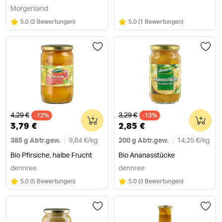
Morgenland
Bewertung:
/5
Bewertung:
/5
5.0
(
2 Bewertungen
)
5.0
(
1 Bewertungen
)
Alter Preis
Alter Preis
4,29 €
3,29 €
-12%
0
-13%
0
3,79 €
2,85 €
385 g Abtr.gew.
9,84 €
/
kg
200 g Abtr.gew.
14,25 €
/
kg
Bio Pfirsiche, halbe Frucht
Bio Ananasstücke
dennree
dennree
Bewertung:
/5
Bewertung:
/5
5.0
(
5 Bewertungen
)
5.0
(
3 Bewertungen
)