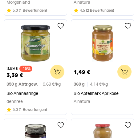
Morgenland
Alnatura
Bewertung:
/5
Bewertung:
/5
5.0
(
1 Bewertungen
)
4.5
(
2 Bewertungen
)
Alter Preis
3,99 €
-15%
0
0
1,49 €
3,39 €
350 g Abtr.gew.
9,69 €
/
kg
360 g
4,14 €
/
kg
Bio Ananasringe
Bio Apfelmark Aprikose
dennree
Alnatura
Bewertung:
/5
5.0
(
1 Bewertungen
)