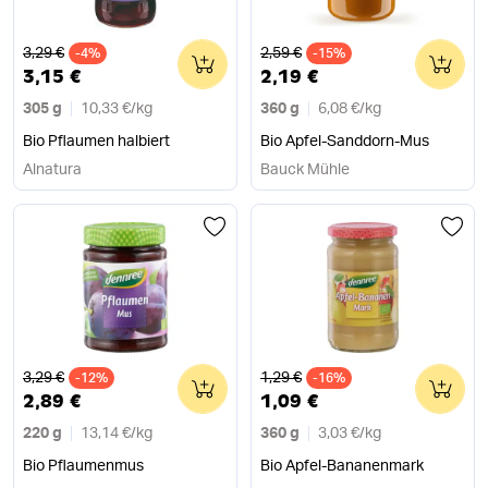
Alter Preis
Alter Preis
3,29 €
2,59 €
-4%
0
-15%
0
3,15 €
2,19 €
305 g
10,33 €
/
kg
360 g
6,08 €
/
kg
Bio Pflaumen halbiert
Bio Apfel-Sanddorn-Mus
Alnatura
Bauck Mühle
Alter Preis
Alter Preis
3,29 €
1,29 €
-12%
0
-16%
0
2,89 €
1,09 €
220 g
13,14 €
/
kg
360 g
3,03 €
/
kg
Bio Pflaumenmus
Bio Apfel-Bananenmark