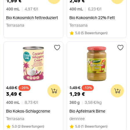
1,99 €
2,49 €
400 mL
4,97 €
/
l
400 mL
6,23 €
/
l
Bio Kokosmilch fettreduziert
Bio Kokosmilch 22% Fett
Terrasana
Terrasana
Bewertung:
/5
5.0
(
5 Bewertungen
)
Alter Preis
Alter Preis
4,69 €
1,49 €
-26%
0
-13%
0
3,49 €
1,29 €
400 mL
8,73 €
/
l
360 g
3,58 €
/
kg
Bio Kokos-Schlagcreme
Bio Apfelmark Birne
Terrasana
dennree
Bewertung:
/5
Bewertung:
/5
5.0
(
2 Bewertungen
)
5.0
(
1 Bewertungen
)