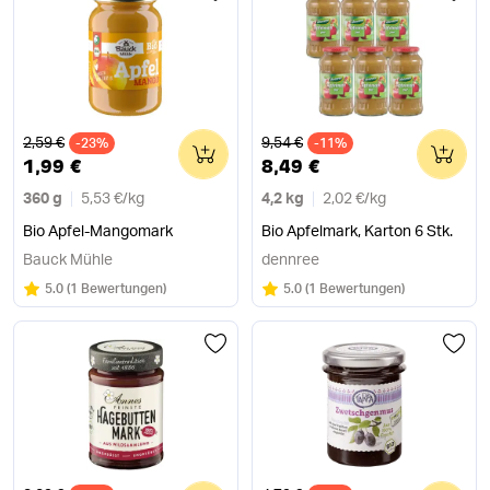
Alter Preis
Alter Preis
2,59 €
9,54 €
-23%
0
-11%
0
1,99 €
8,49 €
360 g
5,53 €
/
kg
4,2 kg
2,02 €
/
kg
Bio Apfel-Mangomark
Bio Apfelmark, Karton 6 Stk.
Bauck Mühle
dennree
Bewertung:
/5
Bewertung:
/5
5.0
(
1 Bewertungen
)
5.0
(
1 Bewertungen
)