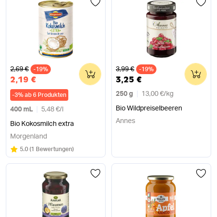
Alter Preis
Alter Preis
2,69 €
3,99 €
-19%
0
-19%
0
2,19 €
3,25 €
250 g
13,00 €
/
kg
-
3
%
ab 6 Produkten
Bio Wildpreiselbeeren
400 mL
5,48 €
/
l
Annes
Bio Kokosmilch extra
Morgenland
Bewertung:
/5
5.0
(
1 Bewertungen
)