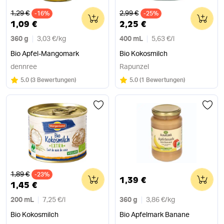
Alter Preis
Alter Preis
1,29 €
2,99 €
-16%
0
-25%
0
1,09 €
2,25 €
360 g
3,03 €
/
kg
400 mL
5,63 €
/
l
Bio Apfel-Mangomark
Bio Kokosmilch
dennree
Rapunzel
Bewertung:
/5
Bewertung:
/5
5.0
(
3 Bewertungen
)
5.0
(
1 Bewertungen
)
Alter Preis
1,89 €
-23%
0
0
1,39 €
1,45 €
200 mL
7,25 €
/
l
360 g
3,86 €
/
kg
Bio Kokosmilch
Bio Apfelmark Banane