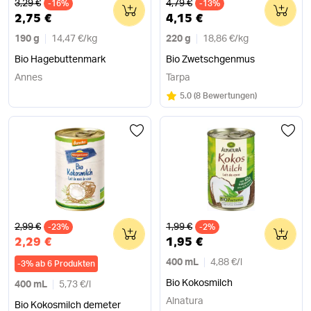
Alter Preis
Alter Preis
3,29 €
4,79 €
-16%
0
-13%
0
2,75 €
4,15 €
190 g
14,47 €
/
kg
220 g
18,86 €
/
kg
Bio Hagebuttenmark
Bio Zwetschgenmus
Annes
Tarpa
Bewertung:
/5
5.0
(
8 Bewertungen
)
Alter Preis
Alter Preis
2,99 €
1,99 €
-23%
0
-2%
0
2,29 €
1,95 €
400 mL
4,88 €
/
l
-
3
%
ab 6 Produkten
Bio Kokosmilch
400 mL
5,73 €
/
l
Alnatura
Bio Kokosmilch demeter