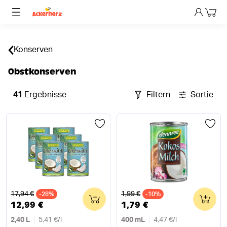
Dein 
Konserven
Obstkonserven
41
Ergebnisse
Filtern
Sortieren
Alter Preis
Alter Preis
17,94 €
1,99 €
-28%
0
-10%
0
12,99 €
1,79 €
2,40 L
5,41 €
/
l
400 mL
4,47 €
/
l