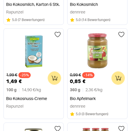
Bio Kokosmilch, Karton 6 Stk.
Bio Kokosmilch
Rapunzel
dennree
Bewertung:
/5
Bewertung:
/5
5.0
(
7 Bewertungen
)
5.0
(
14 Bewertungen
)
Alter Preis
Alter Preis
1,99 €
0,99 €
-25%
0
-14%
0
1,49 €
0,85 €
100 g
14,90 €
/
kg
360 g
2,36 €
/
kg
Bio Kokosnuss-Creme
Bio Apfelmark
Rapunzel
dennree
Bewertung:
/5
5.0
(
3 Bewertungen
)