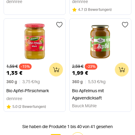
dennree
dennree
Bewertung:
/5
4.7
(
3 Bewertungen
)
Alter Preis
Alter Preis
1,59 €
2,59 €
-15%
0
-23%
0
1,35 €
1,99 €
360 g
3,75 €
/
kg
360 g
5,53 €
/
kg
Bio Apfel-Pfirsichmark
Bio Apfelmus mit
Agavendicksaft
dennree
Bauck Mühle
Bewertung:
/5
5.0
(
2 Bewertungen
)
Sie haben die Produkte 1 bis 40 von 41 gesehen