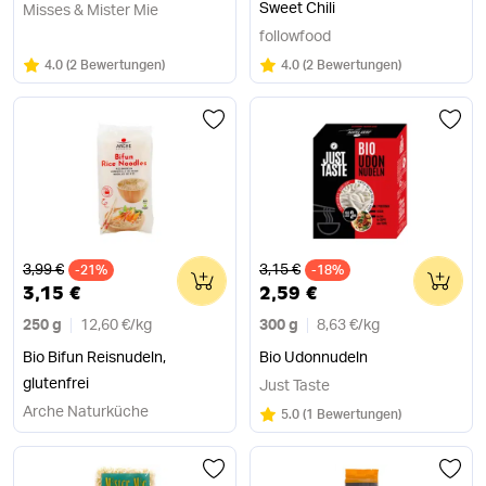
Sweet Chili
Misses & Mister Mie
followfood
Bewertung:
/5
Bewertung:
/5
4.0
(
2 Bewertungen
)
4.0
(
2 Bewertungen
)
Alter Preis
Alter Preis
3,99 €
3,15 €
-21%
0
-18%
0
3,15 €
2,59 €
250 g
12,60 €
/
kg
300 g
8,63 €
/
kg
Bio Bifun Reisnudeln,
Bio Udonnudeln
glutenfrei
Just Taste
Arche Naturküche
Bewertung:
/5
5.0
(
1 Bewertungen
)