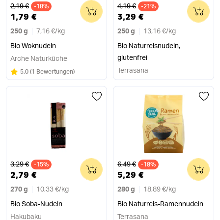
Alter Preis
Alter Preis
2,19 €
4,19 €
-18%
0
-21%
0
1,79 €
3,29 €
250 g
7,16 €
/
kg
250 g
13,16 €
/
kg
Bio Woknudeln
Bio Naturreisnudeln,
glutenfrei
Arche Naturküche
Terrasana
Bewertung:
/5
5.0
(
1 Bewertungen
)
Alter Preis
Alter Preis
3,29 €
6,49 €
-15%
0
-18%
0
2,79 €
5,29 €
270 g
10,33 €
/
kg
280 g
18,89 €
/
kg
Bio Soba-Nudeln
Bio Naturreis-Ramennudeln
Hakubaku
Terrasana