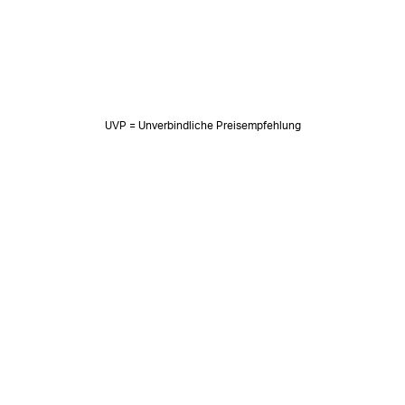
UVP = Unverbindliche Preisempfehlung
NEWSLETTER
Neuigkeiten & süße Worte 🧡
OK
SOZIALE MEDIEN