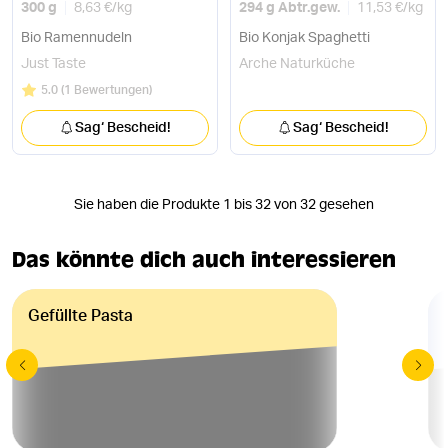
300 g
8,63 €
/
kg
294 g Abtr.gew.
11,53 €
/
kg
Bio Ramennudeln
Bio Konjak Spaghetti
Just Taste
Arche Naturküche
Bewertung:
/5
5.0
(
1 Bewertungen
)
Sag‘ Bescheid!
Sag‘ Bescheid!
Sie haben die Produkte 1 bis 32 von 32 gesehen
Das könnte dich auch interessieren
Gefüllte Pasta