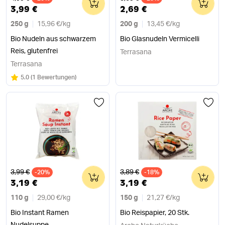
3,99 €
2,69 €
250 g
15,96 €
/
kg
200 g
13,45 €
/
kg
Bio Nudeln aus schwarzem
Bio Glasnudeln Vermicelli
Reis, glutenfrei
Terrasana
Terrasana
Bewertung:
/5
5.0
(
1 Bewertungen
)
Alter Preis
Alter Preis
3,99 €
3,89 €
-20%
0
-18%
0
3,19 €
3,19 €
110 g
29,00 €
/
kg
150 g
21,27 €
/
kg
Bio Instant Ramen
Bio Reispapier, 20 Stk.