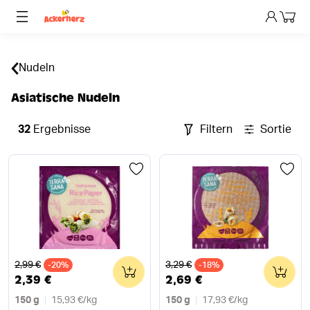
Dein 
Nudeln
Asiatische Nudeln
32
Ergebnisse
Filtern
Sortieren
Alter Preis
Alter Preis
2,99 €
3,29 €
-20%
0
-18%
0
2,39 €
2,69 €
150 g
15,93 €
/
kg
150 g
17,93 €
/
kg