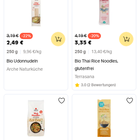
Alter Preis
Alter Preis
3,19 €
4,19 €
-22%
0
-20%
0
2,49 €
3,35 €
250 g
9,96 €
/
kg
250 g
13,40 €
/
kg
Bio Udonnudeln
Bio Thai Rice Noodles,
glutenfrei
Arche Naturküche
Terrasana
Bewertung:
/5
3.0
(
2 Bewertungen
)