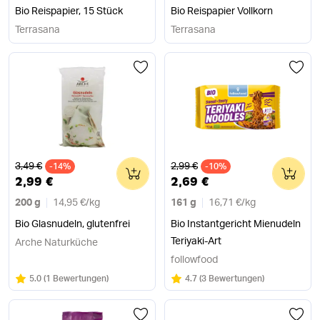
Bio Reispapier, 15 Stück
Bio Reispapier Vollkorn
Terrasana
Terrasana
Alter Preis
Alter Preis
3,49 €
2,99 €
-14%
0
-10%
0
2,99 €
2,69 €
200 g
14,95 €
/
kg
161 g
16,71 €
/
kg
Bio Glasnudeln, glutenfrei
Bio Instantgericht Mienudeln
Teriyaki-Art
Arche Naturküche
followfood
Bewertung:
/5
Bewertung:
/5
5.0
(
1 Bewertungen
)
4.7
(
3 Bewertungen
)