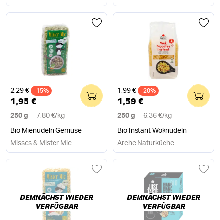
Alter Preis
Alter Preis
2,29 €
1,99 €
-15%
0
-20%
0
1,95 €
1,59 €
250 g
7,80 €
/
kg
250 g
6,36 €
/
kg
Bio Mienudeln Gemüse
Bio Instant Woknudeln
Misses & Mister Mie
Arche Naturküche
DEMNÄCHST WIEDER
DEMNÄCHST WIEDER
VERFÜGBAR
VERFÜGBAR