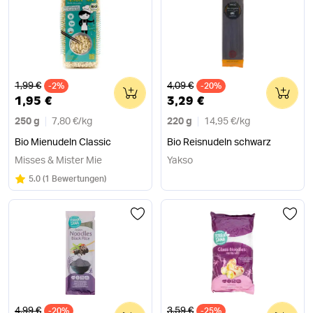
Alter Preis
Alter Preis
1,99 €
4,09 €
-2%
0
-20%
0
1,95 €
3,29 €
250 g
7,80 €
/
kg
220 g
14,95 €
/
kg
Bio Mienudeln Classic
Bio Reisnudeln schwarz
Misses & Mister Mie
Yakso
Bewertung:
/5
5.0
(
1 Bewertungen
)
Alter Preis
Alter Preis
4,99 €
3,59 €
-20%
0
-25%
0