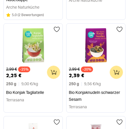
Nudelsuppe
Arche Naturküche
Arche Naturküche
Bewertung:
/5
5.0
(
2 Bewertungen
)
Alter Preis
Alter Preis
2,99 €
2,99 €
-25%
0
-20%
0
2,25 €
2,39 €
250 g
9,00 €
/
kg
250 g
9,56 €
/
kg
Bio Konjak Tagliatelle
Bio Konjaknudeln schwarzer
Sesam
Terrasana
Terrasana