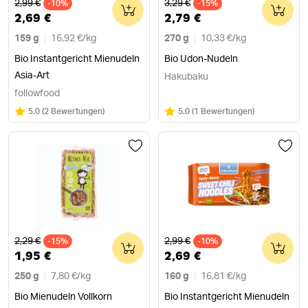
Alter Preis
Alter Preis
2,99 €
3,29 €
-10%
0
-15%
0
2,69 €
2,79 €
159 g
16,92 €
/
kg
270 g
10,33 €
/
kg
Bio Instantgericht Mienudeln
Bio Udon-Nudeln
Asia-Art
Hakubaku
followfood
Bewertung:
/5
Bewertung:
/5
5.0
(
2 Bewertungen
)
5.0
(
1 Bewertungen
)
Alter Preis
Alter Preis
2,29 €
2,99 €
-15%
0
-10%
0
1,95 €
2,69 €
250 g
7,80 €
/
kg
160 g
16,81 €
/
kg
Bio Mienudeln Vollkorn
Bio Instantgericht Mienudeln