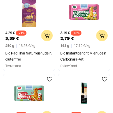
Alter Preis
Alter Preis
4,29 €
3,19 €
-21%
0
-13%
0
3,39 €
2,79 €
250 g
13,56 €
/
kg
163 g
17,12 €
/
kg
Bio Pad Thai Naturreisnudeln,
Bio Instantgericht Mienudeln
glutenfrei
Carbonara-Art
Terrasana
followfood