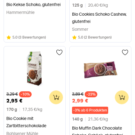
Bio Kekse Schoko, glutenfrei
125 g
20,40 €
/
kg
Hammermühle
Bio Cookies Schoko Cashew,
glutenfrei
Sommer
Bewertung:
/5
Bewertung:
/5
5.0
(
3 Bewertungen
)
5.0
(
2 Bewertungen
)
Alter Preis
Alter Preis
3,29 €
3,89 €
-10%
0
-23%
0
2,95 €
2,99 €
170 g
17,35 €
/
kg
-
3
%
ab 6 Produkten
Bio Cookie mit
140 g
21,36 €
/
kg
Zartbitterschokolade
Bio Muffin Dark Chocolate
Bohlsener Mühle