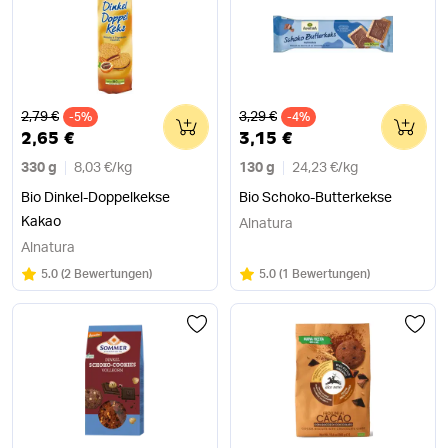
Alter Preis
Alter Preis
2,79 €
3,29 €
-5%
0
-4%
0
2,65 €
3,15 €
330 g
8,03 €
/
kg
130 g
24,23 €
/
kg
Bio Dinkel-Doppelkekse
Bio Schoko-Butterkekse
Kakao
Alnatura
Alnatura
Bewertung:
/5
Bewertung:
/5
5.0
(
2 Bewertungen
)
5.0
(
1 Bewertungen
)