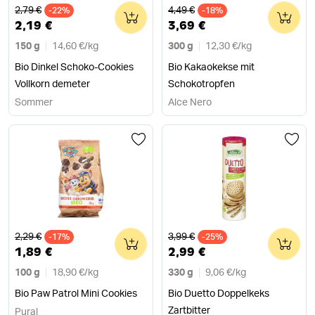
Alter Preis
Alter Preis
2,79 €
4,49 €
-22%
0
-18%
0
2,19 €
3,69 €
150 g
14,60 €
/
kg
300 g
12,30 €
/
kg
Bio Dinkel Schoko-Cookies
Bio Kakaokekse mit
Vollkorn demeter
Schokotropfen
Sommer
Alce Nero
Alter Preis
Alter Preis
2,29 €
3,99 €
-17%
0
-25%
0
1,89 €
2,99 €
100 g
18,90 €
/
kg
330 g
9,06 €
/
kg
Bio Paw Patrol Mini Cookies
Bio Duetto Doppelkeks
Zartbitter
Pural