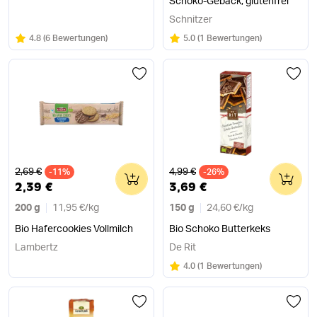
Schoko-Gebäck, glutenfrei
Schnitzer
Bewertung:
/5
Bewertung:
/5
4.8
(
6 Bewertungen
)
5.0
(
1 Bewertungen
)
Alter Preis
Alter Preis
2,69 €
4,99 €
-11%
0
-26%
0
2,39 €
3,69 €
200 g
11,95 €
/
kg
150 g
24,60 €
/
kg
Bio Hafercookies Vollmilch
Bio Schoko Butterkeks
Lambertz
De Rit
Bewertung:
/5
4.0
(
1 Bewertungen
)