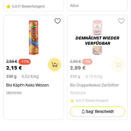
Allos
Bewertung:
/5
5.0
(
1 Bewertungen
)
DEMNÄCHST WIEDER
VERFÜGBAR
Alter Preis
Alter Preis
2,59 €
2,99 €
-17%
0
-3%
0
2,15 €
2,89 €
330 g
6,52 €
/
kg
330 g
8,76 €
/
kg
Bio Käpt'n Keks Weizen
Bio Doppelkekse Zartbitter
dennree
Alnatura
Bewertung:
/5
4.0
(
1 Bewertungen
)
Sag‘ Bescheid!