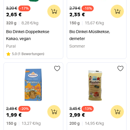
Alter Preis
Alter Preis
3,20 €
2,79 €
-17%
0
-16%
0
2,65 €
2,35 €
320 g
8,28 €
/
kg
150 g
15,67 €
/
kg
Bio Dinkel-Doppelkekse
Bio Dinkel-Müslikekse,
Kakao, vegan
demeter
Pural
Sommer
Bewertung:
/5
5.0
(
1 Bewertungen
)
Alter Preis
Alter Preis
2,49 €
3,45 €
-20%
0
-13%
0
1,99 €
2,99 €
150 g
13,27 €
/
kg
200 g
14,95 €
/
kg