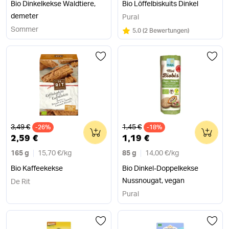
Bio Dinkelkekse Waldtiere,
Bio Löffelbiskuits Dinkel
demeter
Pural
Sommer
Bewertung:
/5
5.0
(
2 Bewertungen
)
Alter Preis
Alter Preis
3,49 €
1,45 €
-26%
0
-18%
0
2,59 €
1,19 €
165 g
15,70 €
/
kg
85 g
14,00 €
/
kg
Bio Kaffeekekse
Bio Dinkel-Doppelkekse
Nussnougat, vegan
De Rit
Pural