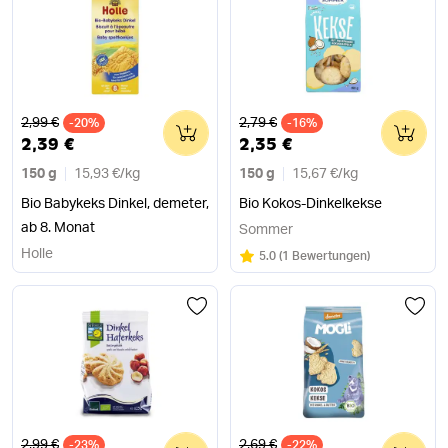
Alter Preis
Alter Preis
2,99 €
2,79 €
-20%
0
-16%
0
2,39 €
2,35 €
150 g
15,93 €
/
kg
150 g
15,67 €
/
kg
Bio Babykeks Dinkel, demeter,
Bio Kokos-Dinkelkekse
ab 8. Monat
Sommer
Holle
Bewertung:
/5
5.0
(
1 Bewertungen
)
Alter Preis
Alter Preis
2,99 €
2,69 €
-23%
0
-22%
0