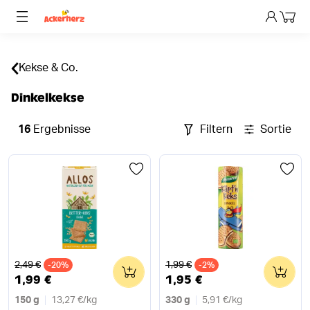
Dein 
Kekse & Co.
Dinkelkekse
16
Ergebnisse
Filtern
Sortieren
Alter Preis
Alter Preis
2,49 €
1,99 €
-20%
0
-2%
0
1,99 €
1,95 €
150 g
13,27 €
/
kg
330 g
5,91 €
/
kg