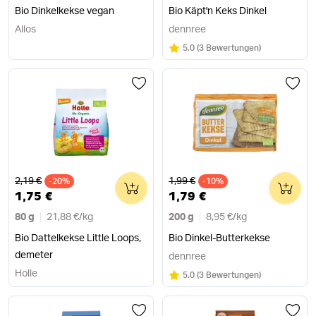
Bio Dinkelkekse vegan
Bio Käpt'n Keks Dinkel
Allos
dennree
Bewertung:
/5
5.0
(
3 Bewertungen
)
Alter Preis
Alter Preis
2,19 €
1,99 €
-20%
0
-10%
0
1,75 €
1,79 €
80 g
21,88 €
/
kg
200 g
8,95 €
/
kg
Bio Dattelkekse Little Loops,
Bio Dinkel-Butterkekse
demeter
dennree
Holle
Bewertung:
/5
5.0
(
3 Bewertungen
)