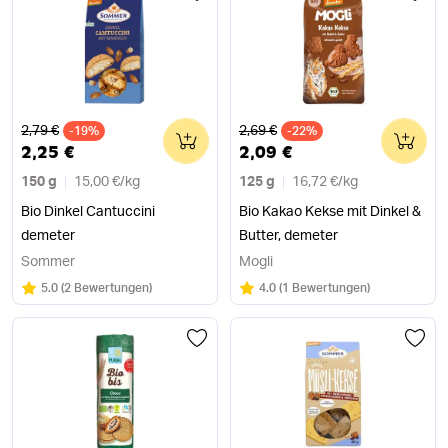
Alter Preis
Alter Preis
2,79 €
2,69 €
-19%
0
-22%
0
2,25 €
2,09 €
150 g
15,00 €
/
kg
125 g
16,72 €
/
kg
Bio Dinkel Cantuccini
Bio Kakao Kekse mit Dinkel &
demeter
Butter, demeter
Sommer
Mogli
Bewertung:
/5
Bewertung:
/5
5.0
(
2 Bewertungen
)
4.0
(
1 Bewertungen
)