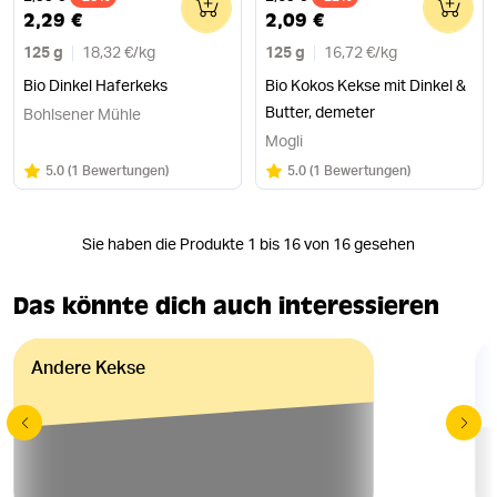
2,29 €
2,09 €
125 g
18,32 €
/
kg
125 g
16,72 €
/
kg
Bio Dinkel Haferkeks
Bio Kokos Kekse mit Dinkel &
Butter, demeter
Bohlsener Mühle
Mogli
Bewertung:
/5
Bewertung:
/5
5.0
(
1 Bewertungen
)
5.0
(
1 Bewertungen
)
Sie haben die Produkte 1 bis 16 von 16 gesehen
Das könnte dich auch interessieren
Andere Kekse