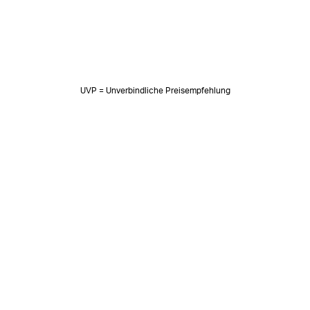
UVP = Unverbindliche Preisempfehlung
NEWSLETTER
Neuigkeiten & süße Worte 🧡
OK
SOZIALE MEDIEN
Folge uns auf: