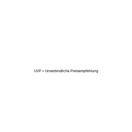
UVP = Unverbindliche Preisempfehlung
NEWSLETTER
Neuigkeiten & süße Worte 🧡
OK