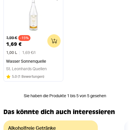
Alter Preis
1,99 €
-15%
0
1,69 €
1,00 L
1,69 €
/
l
Wasser Sonnenquelle
St. Leonhards Quellen
Bewertung:
/5
5.0
(
1 Bewertungen
)
Sie haben die Produkte 1 bis 5 von 5 gesehen
Das könnte dich auch interessieren
Alkoholfreie Getränke