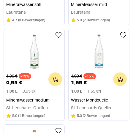
Mineralwasser still
Mineralwasser mild
Lauretana
Lauretana
Bewertung:
/5
Bewertung:
/5
4.7
(
3 Bewertungen
)
5.0
(
2 Bewertungen
)
Alter Preis
Alter Preis
1,09 €
1,99 €
-13%
0
-15%
0
0,95 €
1,69 €
1,00 L
0,95 €
/
l
1,00 L
1,69 €
/
l
Mineralwasser medium
Wasser Mondquelle
St. Leonhards Quellen
St. Leonhards Quellen
Bewertung:
/5
Bewertung:
/5
5.0
(
1 Bewertungen
)
5.0
(
2 Bewertungen
)