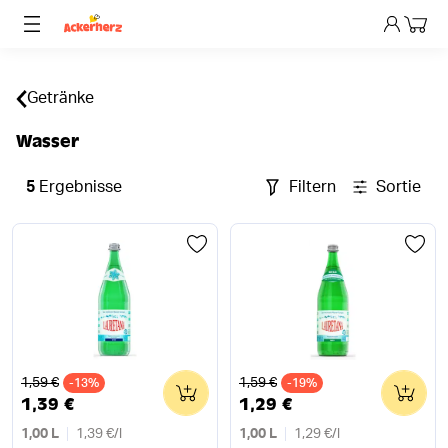
Dein 
Getränke
Wasser
5
Ergebnisse
Filtern
Sortieren
Alter Preis
Alter Preis
1,59 €
1,59 €
-13%
0
-19%
0
1,39 €
1,29 €
1,00 L
1,39 €
/
l
1,00 L
1,29 €
/
l