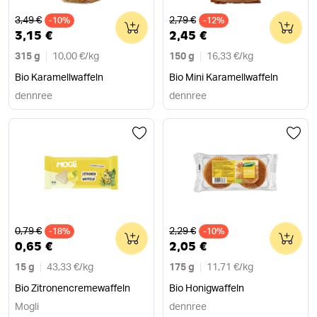
Alter Preis
Alter Preis
3,49 €
2,79 €
-10%
0
-12%
0
3,15 €
2,45 €
315 g
10,00 €
/
kg
150 g
16,33 €
/
kg
Bio Karamellwaffeln
Bio Mini Karamellwaffeln
dennree
dennree
Alter Preis
Alter Preis
0,79 €
2,29 €
-18%
0
-10%
0
0,65 €
2,05 €
15 g
43,33 €
/
kg
175 g
11,71 €
/
kg
Bio Zitronencremewaffeln
Bio Honigwaffeln
Mogli
dennree