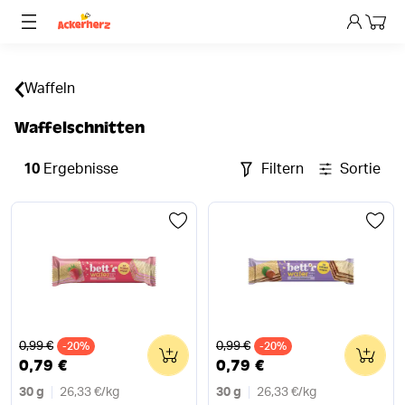
Dein 
Waffeln
Waffelschnitten
10
Ergebnisse
Filtern
Sortieren
Alter Preis
Alter Preis
0,99 €
0,99 €
-20%
0
-20%
0
0,79 €
0,79 €
30 g
26,33 €
/
kg
30 g
26,33 €
/
kg