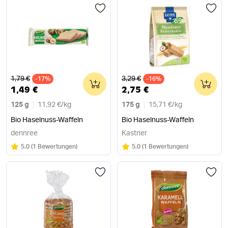
Alter Preis
Alter Preis
1,79 €
3,29 €
-17%
0
-16%
0
1,49 €
2,75 €
125 g
11,92 €
/
kg
175 g
15,71 €
/
kg
Bio Haselnuss-Waffeln
Bio Haselnuss-Waffeln
dennree
Kastner
Bewertung:
/5
Bewertung:
/5
5.0
(
1 Bewertungen
)
5.0
(
1 Bewertungen
)