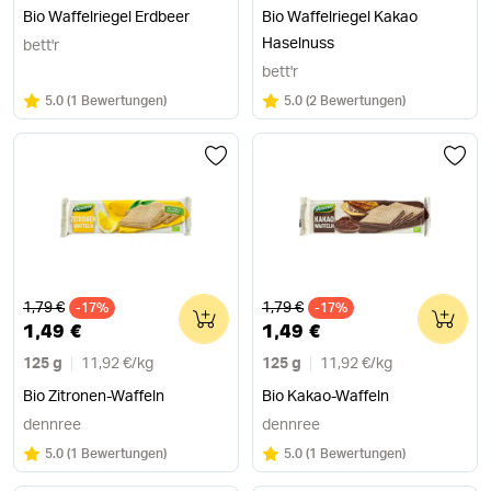
Bio Waffelriegel Erdbeer
Bio Waffelriegel Kakao
Haselnuss
bett'r
bett'r
Bewertung:
/5
Bewertung:
/5
5.0
(
1 Bewertungen
)
5.0
(
2 Bewertungen
)
Alter Preis
Alter Preis
1,79 €
1,79 €
-17%
0
-17%
0
1,49 €
1,49 €
125 g
11,92 €
/
kg
125 g
11,92 €
/
kg
Bio Zitronen-Waffeln
Bio Kakao-Waffeln
dennree
dennree
Bewertung:
/5
Bewertung:
/5
5.0
(
1 Bewertungen
)
5.0
(
1 Bewertungen
)