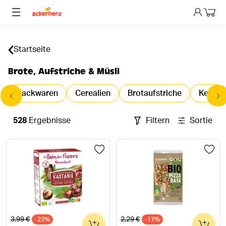
Dein 
Startseite
Brote, Aufstriche & Müsli
Backwaren
Cerealien
Brotaufstriche
Kerne,
528
Ergebnisse
Filtern
Sortieren
Alter Preis
Alter Preis
3,99 €
2,29 €
-23%
0
-17%
0