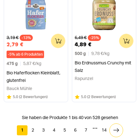
Alter Preis
Alter Preis
3,19 €
6,49 €
-13%
0
-25%
0
2,79 €
4,89 €
500 g
9,78 €
/
kg
-
5
%
ab 6 Produkten
Bio Erdnussmus Crunchy mit
475 g
5,87 €
/
kg
Salz
Bio Haferflocken Kleinblatt,
Rapunzel
glutenfrei
Bauck Mühle
Bewertung:
/5
Bewertung:
/5
5.0
(
2 Bewertungen
)
5.0
(
2 Bewertungen
)
Sie haben die Produkte 1 bis 40 von 528 gesehen
1
2
3
4
5
6
7
14