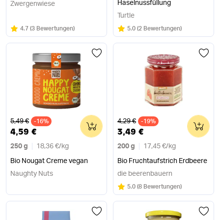
Haselnussfüllung
Zwergenwiese
Turtle
Bewertung:
/5
Bewertung:
/5
4.7
(
3 Bewertungen
)
5.0
(
2 Bewertungen
)
Alter Preis
Alter Preis
5,49 €
4,29 €
-16%
0
-19%
0
4,59 €
3,49 €
250 g
18,36 €
/
kg
200 g
17,45 €
/
kg
Bio Nougat Creme vegan
Bio Fruchtaufstrich Erdbeere
Naughty Nuts
die beerenbauern
Bewertung:
/5
5.0
(
8 Bewertungen
)