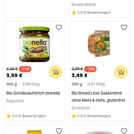
Bauck Mühle
Bewertung:
/5
5.0
(
3 Bewertungen
)
Alter Preis
Alter Preis
4,49 €
3,99 €
-11%
0
-13%
0
3,99 €
3,49 €
400 g
9,98 €
/
kg
350 g
9,97 €
/
kg
Bio Schokoaufstrich bionella
Bio Bread Less Saatenbrot
ohne Mehl & Hefe, glutenfrei
Rapunzel
Schnitzer
Bewertung:
/5
Bewertung:
/5
5.0
(
5 Bewertungen
)
5.0
(
1 Bewertungen
)