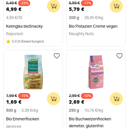
Alter Preis
Alter Preis
6,49 €
6,99 €
-23%
0
-17%
0
4,99 €
5,79 €
4,99 €
/
St
200 g
28,95 €
/
kg
Keimglas bioSnacky
Bio Pistazien Creme vegan
Rapunzel
Naughty Nuts
Bewertung:
/5
5.0
(
3 Bewertungen
)
Alter Preis
Alter Preis
1,99 €
2,99 €
-15%
0
-10%
0
1,69 €
2,69 €
500 g
3,38 €
/
kg
250 g
10,76 €
/
kg
Bio Emmerflocken
Bio Buchweizenflocken
demeter, glutenfrei
dennree