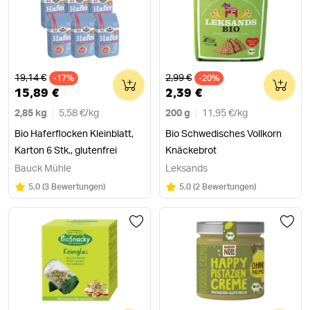
Alter Preis
Alter Preis
19,14 €
2,99 €
-17%
0
-20%
0
15,89 €
2,39 €
2,85 kg
5,58 €
/
kg
200 g
11,95 €
/
kg
Bio Haferflocken Kleinblatt,
Bio Schwedisches Vollkorn
Karton 6 Stk., glutenfrei
Knäckebrot
Bauck Mühle
Leksands
Bewertung:
/5
Bewertung:
/5
5.0
(
3 Bewertungen
)
5.0
(
2 Bewertungen
)