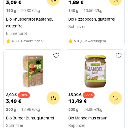
3,09 €
1,89 €
150 g
20,60 €
/
kg
140 g
13,50 €
/
kg
Bio Knusperbrot Kastanie,
Bio Pizzaboden, glutenfrei
glutenfrei
Schnitzer
Blumenbrot
Bewertung:
/5
Bewertung:
/5
4.3
(
3 Bewertungen
)
5.0
(
1 Bewertungen
)
Alter Preis
Alter Preis
3,99 €
15,99 €
-13%
0
-22%
0
3,49 €
12,49 €
250 g
13,96 €
/
kg
500 g
24,98 €
/
kg
Bio Burger Buns, glutenfrei
Bio Mandelmus braun
Schnitzer
Rapunzel