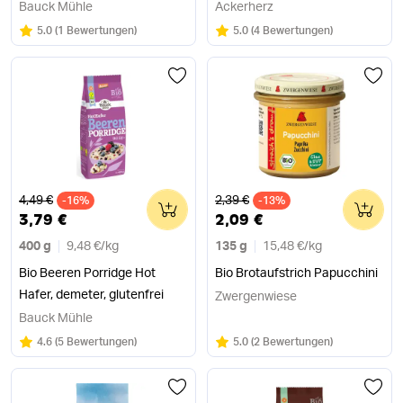
Bauck Mühle
Ackerherz
Bewertung:
/5
Bewertung:
/5
5.0
(
1 Bewertungen
)
5.0
(
4 Bewertungen
)
Alter Preis
Alter Preis
4,49 €
2,39 €
-16%
0
-13%
0
3,79 €
2,09 €
400 g
9,48 €
/
kg
135 g
15,48 €
/
kg
Bio Beeren Porridge Hot
Bio Brotaufstrich Papucchini
Hafer, demeter, glutenfrei
Zwergenwiese
Bauck Mühle
Bewertung:
/5
Bewertung:
/5
4.6
(
5 Bewertungen
)
5.0
(
2 Bewertungen
)