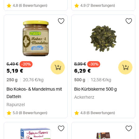
Bewertung:
/5
Bewertung:
/5
4.8
(
6 Bewertungen
)
4.9
(
7 Bewertungen
)
Alter Preis
Alter Preis
6,49 €
8,99 €
-20%
0
-30%
0
5,19 €
6,29 €
250 g
20,76 €
/
kg
500 g
12,58 €
/
kg
Bio Kokos- & Mandelmus mit
Bio Kürbiskerne 500 g
Datteln
Ackerherz
Rapunzel
Bewertung:
/5
Bewertung:
/5
5.0
(
8 Bewertungen
)
4.8
(
6 Bewertungen
)