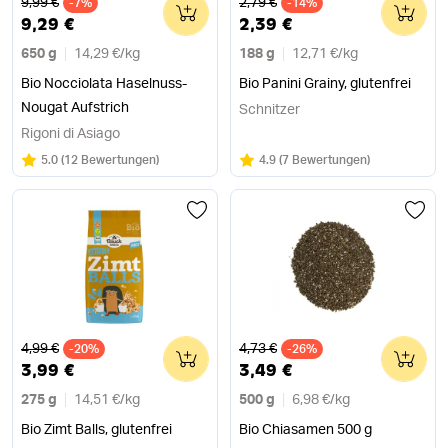
Alter Preis
Alter Preis
9,99 €
2,79 €
-7%
0
-14%
0
9,29 €
2,39 €
650 g
14,29 €
/
kg
188 g
12,71 €
/
kg
Bio Nocciolata Haselnuss-
Bio Panini Grainy, glutenfrei
Nougat Aufstrich
Schnitzer
Rigoni di Asiago
Bewertung:
/5
Bewertung:
/5
5.0
(
12 Bewertungen
)
4.9
(
7 Bewertungen
)
Alter Preis
Alter Preis
4,99 €
4,73 €
-20%
0
-26%
0
3,99 €
3,49 €
275 g
14,51 €
/
kg
500 g
6,98 €
/
kg
Bio Zimt Balls, glutenfrei
Bio Chiasamen 500 g