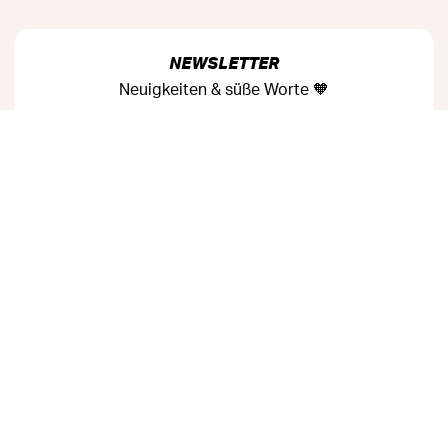
NEWSLETTER
Neuigkeiten & süße Worte 🧡
OK
SOZIALE MEDIEN
Folge uns auf:
ACKERHERZ MITGESTALTEN
Ideen einbringen, Produkte wünschen, mitreden