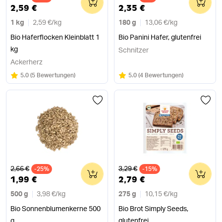
2,59 €
2,35 €
1 kg
2,59 €
/
kg
180 g
13,06 €
/
kg
Bio Haferflocken Kleinblatt 1
Bio Panini Hafer, glutenfrei
kg
Schnitzer
Ackerherz
Bewertung:
/5
Bewertung:
/5
5.0
(
5 Bewertungen
)
5.0
(
4 Bewertungen
)
Alter Preis
Alter Preis
2,66 €
3,29 €
-25%
0
-15%
0
1,99 €
2,79 €
500 g
3,98 €
/
kg
275 g
10,15 €
/
kg
Bio Sonnenblumenkerne 500
Bio Brot Simply Seeds,
g
glutenfrei