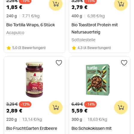
Alter Preis
Alter Preis
2,29 €
3,29 €
-19%
0
-15%
0
1,85 €
2,79 €
240 g
7,71 €
/
kg
400 g
6,98 €
/
kg
Bio Tortilla Wraps, 6 Stück
Bio Toastbrot Protein mit
Natursauerteig
Acapulco
Sottolestelle
Bewertung:
/5
Bewertung:
/5
5.0
(
3 Bewertungen
)
4.3
(
4 Bewertungen
)
Alter Preis
Alter Preis
3,29 €
6,49 €
-12%
0
-14%
0
2,89 €
5,59 €
220 g
13,14 €
/
kg
300 g
18,63 €
/
kg
Bio FruchtGarten Erdbeere
Bio Schokokissen mit