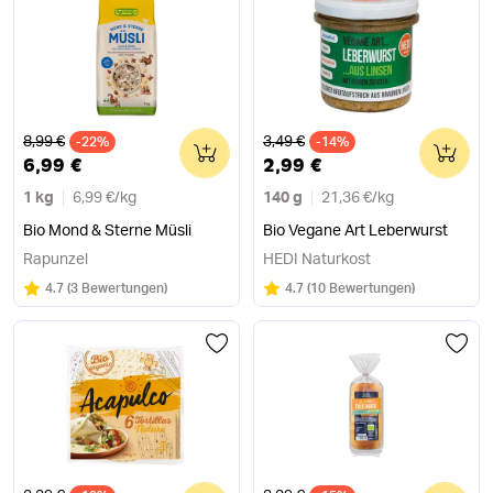
Alter Preis
Alter Preis
8,99 €
3,49 €
-22%
0
-14%
0
6,99 €
2,99 €
1 kg
6,99 €
/
kg
140 g
21,36 €
/
kg
Bio Mond & Sterne Müsli
Bio Vegane Art Leberwurst
Rapunzel
HEDI Naturkost
Bewertung:
/5
Bewertung:
/5
4.7
(
3 Bewertungen
)
4.7
(
10 Bewertungen
)