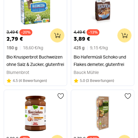
Alter Preis
Alter Preis
3,49 €
4,49 €
-20%
0
-13%
0
2,79 €
3,89 €
150 g
18,60 €
/
kg
425 g
9,15 €
/
kg
Bio Knusperbrot Buchweizen
Bio Hafermüsli Schoko und
ohne Salz & Zucker, glutenfrei
Flakes demeter, glutenfrei
Blumenbrot
Bauck Mühle
Bewertung:
/5
Bewertung:
/5
4.5
(
4 Bewertungen
)
5.0
(
3 Bewertungen
)