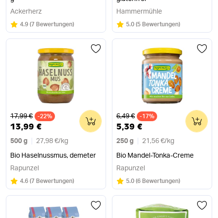
Ackerherz
Hammermühle
Bewertung:
/5
Bewertung:
/5
4.9
(
7 Bewertungen
)
5.0
(
5 Bewertungen
)
Alter Preis
Alter Preis
17,99 €
6,49 €
-22%
0
-17%
0
13,99 €
5,39 €
500 g
27,98 €
/
kg
250 g
21,56 €
/
kg
Bio Haselnussmus, demeter
Bio Mandel-Tonka-Creme
Rapunzel
Rapunzel
Bewertung:
/5
Bewertung:
/5
4.6
(
7 Bewertungen
)
5.0
(
6 Bewertungen
)