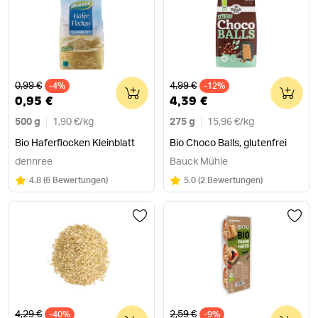
Alter Preis
Alter Preis
0,99 €
4,99 €
-4%
0
-12%
0
0,95 €
4,39 €
500 g
1,90 €
/
kg
275 g
15,96 €
/
kg
Bio Haferflocken Kleinblatt
Bio Choco Balls, glutenfrei
dennree
Bauck Mühle
Bewertung:
/5
Bewertung:
/5
4.8
(
6 Bewertungen
)
5.0
(
2 Bewertungen
)
Alter Preis
Alter Preis
4,29 €
2,59 €
-40%
0
-9%
0