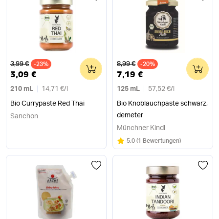
Alter Preis
Alter Preis
3,99 €
8,99 €
-23%
0
-20%
0
3,09 €
7,19 €
210 mL
14,71 €
/
l
125 mL
57,52 €
/
l
Bio Currypaste Red Thai
Bio Knoblauchpaste schwarz,
demeter
Sanchon
Münchner Kindl
Bewertung:
/5
5.0
(
1 Bewertungen
)