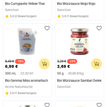
Bio Currypaste Yellow Thai
Bio Würzsauce Mojo Rojo
Sanchon
Sanchon
Bewertung:
/5
Bewertung:
/5
5.0
(
2 Bewertungen
)
5.0
(
1 Bewertungen
)
Alter Preis
Alter Preis
8,49 €
3,29 €
-18%
0
-24%
0
6,99 €
2,49 €
300 mL
23,30 €
/
l
50 g
49,80 €
/
kg
Bio Genmai Miso aromatisch
Bio Würzsauce Sambal Oelek
Arche Naturküche
Sanchon
Bewertung:
/5
5.0
(
1 Bewertungen
)