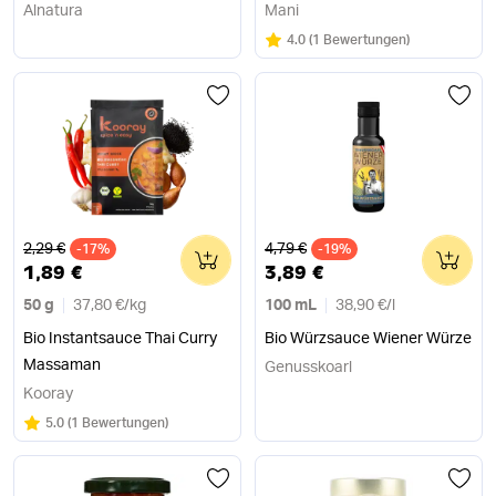
Alnatura
Mani
Bewertung:
/5
4.0
(
1 Bewertungen
)
Alter Preis
Alter Preis
2,29 €
4,79 €
-17%
0
-19%
0
1,89 €
3,89 €
50 g
37,80 €
/
kg
100 mL
38,90 €
/
l
Bio Instantsauce Thai Curry
Bio Würzsauce Wiener Würze
Massaman
Genusskoarl
Kooray
Bewertung:
/5
5.0
(
1 Bewertungen
)