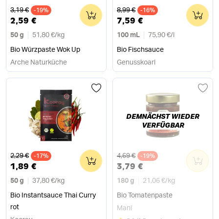
Alter Preis
Alter Preis
3,19 €
8,99 €
-19%
0
-16%
0
2,59 €
7,59 €
50 g
51,80 €
/
kg
100 mL
75,90 €
/
l
Bio Würzpaste Wok Up
Bio Fischsauce
Arche Naturküche
Genusskoarl
DEMNÄCHST WIEDER
VERFÜGBAR
Alter Preis
Alter Preis
2,29 €
4,69 €
-17%
0
-19%
0
1,89 €
3,79 €
50 g
37,80 €
/
kg
180 g
21,06 €
/
kg
Bio Instantsauce Thai Curry
Bio Tomatenpaste
rot
Mani