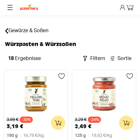
Dein 
Gewürze & Soßen
Würzpasten & Würzsoßen
18
Ergebnisse
Filtern
Sortieren
Alter Preis
Alter Preis
3,99 €
3,29 €
-20%
0
-24%
0
3,19 €
2,49 €
190 g
16,79 €
/
kg
125 g
19,92 €
/
kg