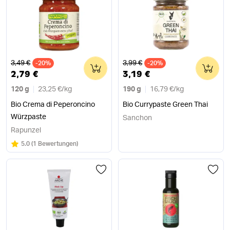
Alter Preis
Alter Preis
3,49 €
3,99 €
-20%
0
-20%
0
2,79 €
3,19 €
120 g
23,25 €
/
kg
190 g
16,79 €
/
kg
Bio Crema di Peperoncino
Bio Currypaste Green Thai
Würzpaste
Sanchon
Rapunzel
Bewertung:
/5
5.0
(
1 Bewertungen
)