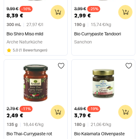
Alter Preis
Alter Preis
9,99 €
3,99 €
-16%
0
-25%
0
8,39 €
2,99 €
300 mL
27,97 €
/
l
190 g
15,74 €
/
kg
Bio Shiro Miso mild
Bio Currypaste Tandoori
Arche Naturküche
Sanchon
Bewertung:
/5
5.0
(
1 Bewertungen
)
Alter Preis
Alter Preis
2,79 €
4,69 €
-11%
0
-19%
0
2,49 €
3,79 €
135 g
18,44 €
/
kg
180 g
21,06 €
/
kg
Bio Thai-Currypaste rot
Bio Kalamata Olivenpaste