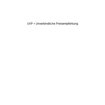
UVP = Unverbindliche Preisempfehlung
NEWSLETTER
Neuigkeiten & süße Worte 🧡
OK
SOZIALE MEDIEN
Folge uns auf: