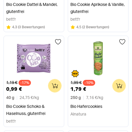
Bio Cookie Dattel & Mandel,
Bio Cookie Aprikose & Vanille,
glutenfrei
glutenfrei
bett'r
bett'r
Bewertung:
/5
Bewertung:
/5
4.3
(
3 Bewertungen
)
4.5
(
2 Bewertungen
)
Alter Preis
Alter Preis
1,19 €
1,99 €
-17%
0
-10%
0
0,99 €
1,79 €
40 g
24,75 €
/
kg
250 g
7,16 €
/
kg
Bio Cookie Schoko &
Bio Hafercookies
Haselnuss, glutenfrei
Alnatura
bett'r