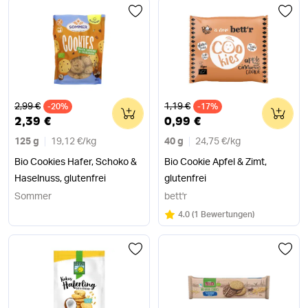
Alter Preis
Alter Preis
2,99 €
1,19 €
-20%
0
-17%
0
2,39 €
0,99 €
125 g
19,12 €
/
kg
40 g
24,75 €
/
kg
Bio Cookies Hafer, Schoko &
Bio Cookie Apfel & Zimt,
Haselnuss, glutenfrei
glutenfrei
Sommer
bett'r
Bewertung:
/5
4.0
(
1 Bewertungen
)