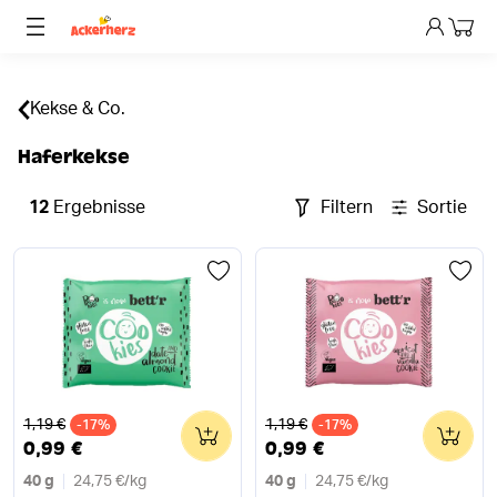
Dein 
Kekse & Co.
Haferkekse
12
Ergebnisse
Filtern
Sortieren
Alter Preis
Alter Preis
1,19 €
1,19 €
-17%
0
-17%
0
0,99 €
0,99 €
40 g
24,75 €
/
kg
40 g
24,75 €
/
kg