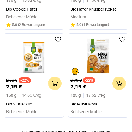
170 g
15,82 €
/
kg
150 g
11,00 €
/
kg
Bio Cookie Hafer
Bio Hafer Knusper Kekse
Bohlsener Mühle
Alnatura
Bewertung:
/5
Bewertung:
/5
5.0
(
2 Bewertungen
)
5.0
(
1 Bewertungen
)
Alter Preis
Alter Preis
2,79 €
2,79 €
-22%
0
-22%
0
2,19 €
2,19 €
150 g
14,60 €
/
kg
125 g
17,52 €
/
kg
Bio Vitalkekse
Bio Müsli Keks
Bohlsener Mühle
Bohlsener Mühle