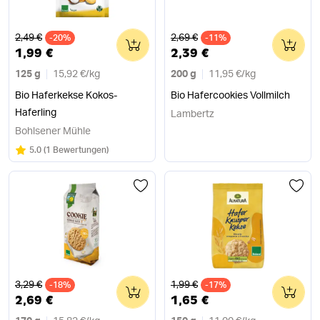
Alter Preis
Alter Preis
2,49 €
2,69 €
-20%
0
-11%
0
1,99 €
2,39 €
125 g
15,92 €
/
kg
200 g
11,95 €
/
kg
Bio Haferkekse Kokos-
Bio Hafercookies Vollmilch
Haferling
Lambertz
Bohlsener Mühle
Bewertung:
/5
5.0
(
1 Bewertungen
)
Alter Preis
Alter Preis
3,29 €
1,99 €
-18%
0
-17%
0
2,69 €
1,65 €