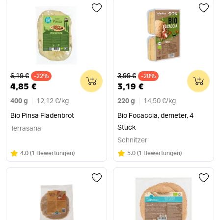
Alter Preis
Alter Preis
6,19 €
3,99 €
-22%
0
-20%
0
4,85 €
3,19 €
400 g
12,12 €
/
kg
220 g
14,50 €
/
kg
Bio Pinsa Fladenbrot
Bio Focaccia, demeter, 4
Stück
Terrasana
Schnitzer
Bewertung:
/5
Bewertung:
/5
4.0
(
1 Bewertungen
)
5.0
(
1 Bewertungen
)