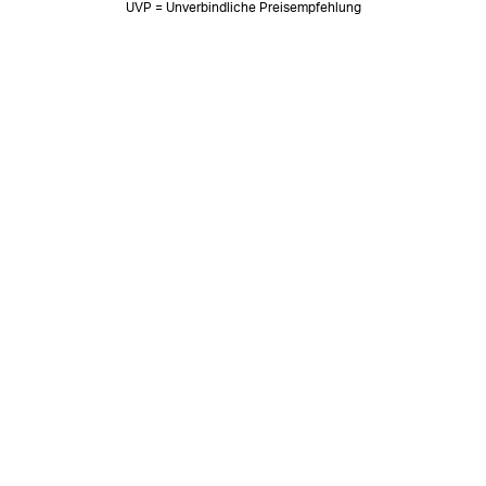
UVP = Unverbindliche Preisempfehlung
NEWSLETTER
Neuigkeiten & süße Worte 🧡
OK
SOZIALE MEDIEN
Folge uns auf: