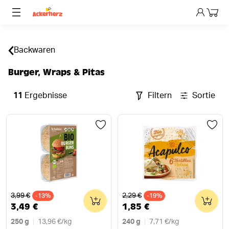
Dein 
Backwaren
Burger, Wraps & Pitas
11
Ergebnisse
Filtern
Sortieren
Alter Preis
Alter Preis
3,99 €
2,29 €
-13%
0
-19%
0
3,49 €
1,85 €
250 g
13,96 €
/
kg
240 g
7,71 €
/
kg