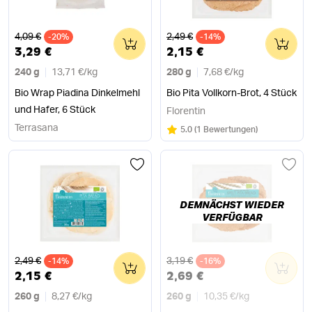
Alter Preis
Alter Preis
4,09 €
2,49 €
-20%
0
-14%
0
3,29 €
2,15 €
240 g
13,71 €
/
kg
280 g
7,68 €
/
kg
Bio Wrap Piadina Dinkelmehl
Bio Pita Vollkorn-Brot, 4 Stück
und Hafer, 6 Stück
Florentin
Terrasana
Bewertung:
/5
5.0
(
1 Bewertungen
)
DEMNÄCHST WIEDER
VERFÜGBAR
Alter Preis
Alter Preis
2,49 €
3,19 €
-14%
0
-16%
0
2,15 €
2,69 €
260 g
8,27 €
/
kg
260 g
10,35 €
/
kg