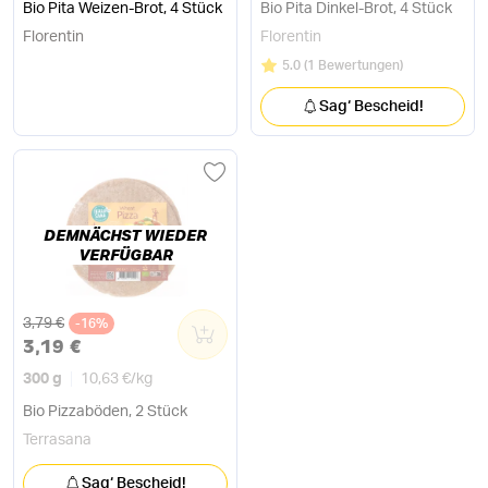
Bio Pita Weizen-Brot, 4 Stück
Bio Pita Dinkel-Brot, 4 Stück
Florentin
Florentin
Bewertung:
/5
5.0
(
1 Bewertungen
)
Sag‘ Bescheid!
DEMNÄCHST WIEDER
VERFÜGBAR
Alter Preis
3,79 €
-16%
0
3,19 €
300 g
10,63 €
/
kg
Bio Pizzaböden, 2 Stück
Terrasana
Sag‘ Bescheid!