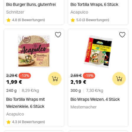
Bio Burger Buns, glutenfrei
Bio Tortilla Wraps, 6 Stück
Schnitzer
Acapulco
Bewertung:
/5
Bewertung:
/5
4.8
(
6 Bewertungen
)
5.0
(
3 Bewertungen
)
Alter Preis
Alter Preis
2,29 €
2,69 €
-13%
0
-19%
0
1,99 €
2,19 €
240 g
8,29 €
/
kg
300 g
7,30 €
/
kg
Bio Tortilla Wraps mit
Bio Wraps Weizen, 4 Stück
Weizenkleie, 6 Stück
Mestemacher
Acapulco
Bewertung:
/5
4.3
(
4 Bewertungen
)