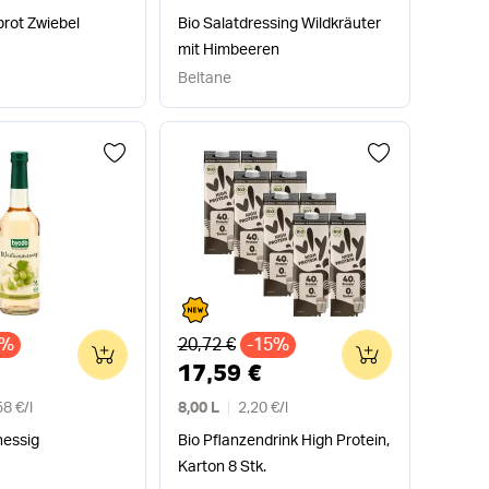
rot Zwiebel
Bio Salatdressing Wildkräuter
mit Himbeeren
Beltane
Alter Preis
0%
20,72 €
-15%
0
0
17,59 €
58 €
/
l
8,00 L
2,20 €
/
l
nessig
Bio Pflanzendrink High Protein,
Karton 8 Stk.