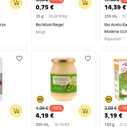
0
0
0,75 €
14,39 €
l
25 g
30,00 €
/
kg
250 mL
57
ürze
Bio Müsli Riegel
Bio Aceto Ba
Modena I.G.
Mogli
Rapunzel
Alter Preis
Alter Preis
4,99 €
-16%
3,89 €
-1
0
0
4,19 €
3,19 €
l
250 mL
16,76 €
/
l
150 g
21,2