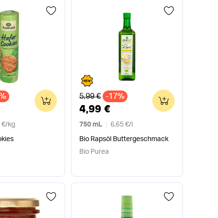
Alter Preis
0%
5,99 €
-17%
0
0
4,99 €
 €
/
kg
750 mL
6,65 €
/
l
okies
Bio Rapsöl Buttergeschmack
Bio Purea