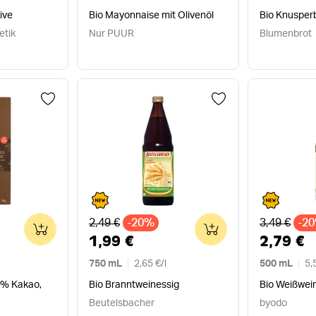
ive
Bio Mayonnaise mit Olivenöl
Bio Knusperb
etik
Nur PUUR
Blumenbrot
Alter Preis
Alter Preis
2,49 €
-20%
3,49 €
-2
0
0
1,99 €
2,79 €
750 mL
2,65 €
/
l
500 mL
5,
9% Kakao,
Bio Branntweinessig
Bio Weißwei
Beutelsbacher
byodo