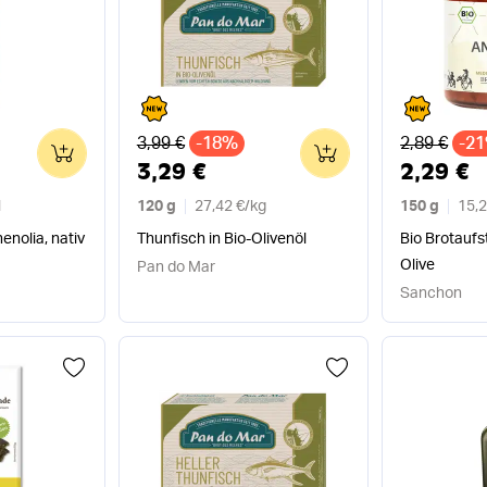
Alter Preis
Alter Preis
3,99 €
-18%
2,89 €
-2
0
0
3,29 €
2,29 €
l
120 g
27,42 €
/
kg
150 g
15,2
enolia, nativ
Thunfisch in Bio-Olivenöl
Bio Brotaufs
Olive
Pan do Mar
Sanchon