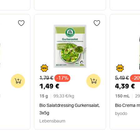
Alter Preis
Alter Preis
1,79 €
-17%
5,49 €
-2
0
0
1,49 €
4,39 €
l
15 g
99,33 €
/
kg
150 mL
29
Bio Salatdressing Gurkensalat,
Bio Crema mi
3x5g
byodo
Lebensbaum