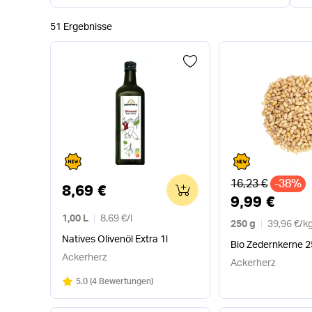
51 Ergebnisse
Alter Preis
16,23 €
-38%
0
8,69 €
9,99 €
1,00 L
8,69 €
/
l
250 g
39,96 €
/
k
Natives Olivenöl Extra 1l
Bio Zedernkerne 2
Ackerherz
Ackerherz
Bewertung:
/5
5.0
(
4 Bewertungen
)