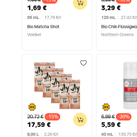
0
1,69 €
3,29 €
95 mL
17,79 €
/
l
120 mL
27,42 €
/
Bio Matcha Shot
Bio Chili-Flüssigw
Voelkel
Northern Greens
Alter Preis
Alter Preis
20,72 €
-15%
6,99 €
-20%
0
17,59 €
5,59 €
8,00 L
2,20 €
/
l
40 mL
139,75 €
/