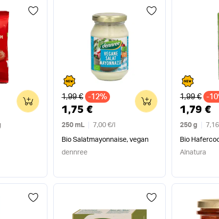
Alter Preis
Alter Preis
1,99 €
-12%
1,99 €
-1
0
0
1,75 €
1,79 €
g
250 mL
7,00 €
/
l
250 g
7,16
Bio Salatmayonnaise, vegan
Bio Haferco
dennree
Alnatura