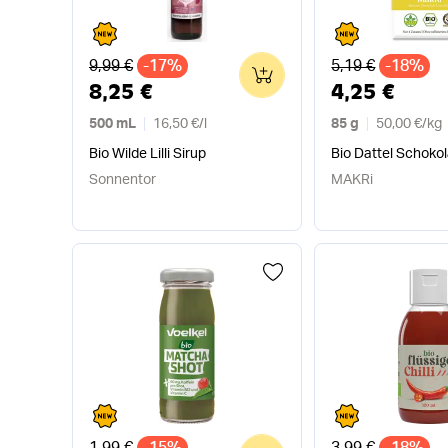
Alter Preis
Alter Preis
9,99 €
-17%
5,19 €
-18%
0
8,25 €
4,25 €
500 mL
16,50 €
/
l
85 g
50,00 €
/
kg
Bio Wilde Lilli Sirup
Bio Dattel Schoko
Sonnentor
MAKRi
Alter Preis
Alter Preis
1,99 €
-15%
3,99 €
-18%