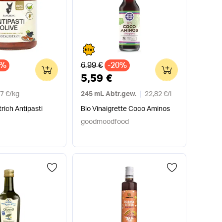
Alter Preis
1%
6,99 €
-20%
0
0
5,59 €
7 €
/
kg
245 mL Abtr.gew.
22,82 €
/
l
trich Antipasti
Bio Vinaigrette Coco Aminos
goodmoodfood