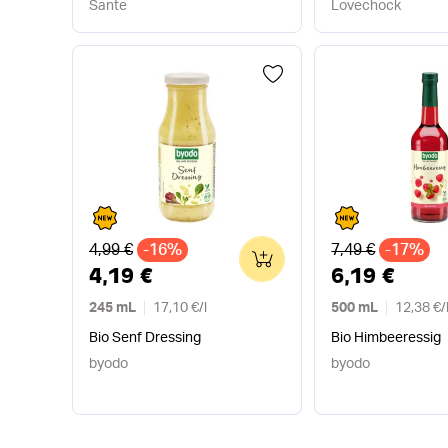
Sante
Lovechock
Alter Preis
Alter Preis
4,99 €
-16%
7,49 €
-17%
0
4,19 €
6,19 €
245 mL
17,10 €
/
l
500 mL
12,38 €
/
Bio Senf Dressing
Bio Himbeeressig
byodo
byodo