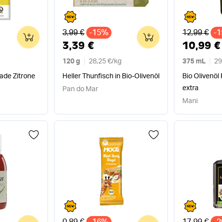
Alter Preis
Alter Preis
3,99 €
-15%
12,99 €
-
0
0
3,39 €
10,99 €
120 g
28,25 €
/
kg
375 mL
29
lade Zitrone
Heller Thunfisch in Bio-Olivenöl
Bio Olivenöl
extra
Pan do Mar
Mani
Alter Preis
Alter Preis
0,89 €
-16%
17,99 €
-