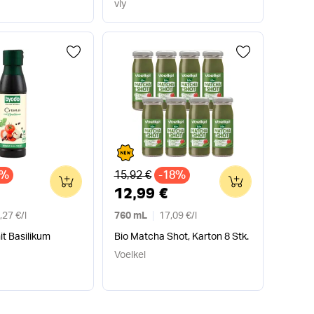
vly
Alter Preis
0%
15,92 €
-18%
0
0
12,99 €
,27 €
/
l
760 mL
17,09 €
/
l
t Basilikum
Bio Matcha Shot, Karton 8 Stk.
Voelkel