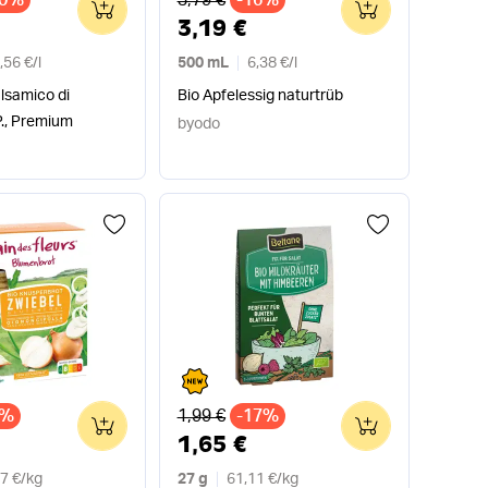
0
0
3,19 €
,56 €
/
l
500 mL
6,38 €
/
l
lsamico di
Bio Apfelessig naturtrüb
P., Premium
byodo
Alter Preis
8%
1,99 €
-17%
0
0
1,65 €
7 €
/
kg
27 g
61,11 €
/
kg