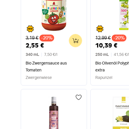
Alter Preis
Alter Preis
3,19 €
-20%
12,99 €
-20%
0
2,55 €
10,39 €
340 mL
7,50 €
/
l
250 mL
41,56 €
/
Bio Zwergensauce aus
Bio Olivenöl Polyph
Tomaten
extra
Zwergenwiese
Rapunzel