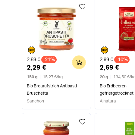
Alter Preis
Alter Preis
2,89 €
-21%
2,99 €
-10%
0
2,29 €
2,69 €
150 g
15,27 €
/
kg
20 g
134,50 €
/
k
Bio Brotaufstrich Antipasti
Bio Erdbeeren
Bruschetta
gefriergetrocknet
Sanchon
Alnatura