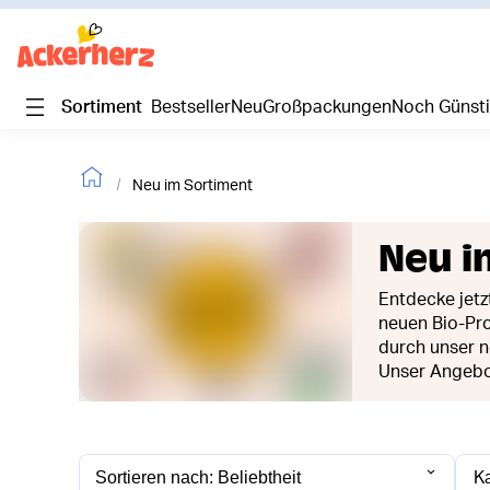
Sortiment
Bestseller
Neu
Großpackungen
Noch Günst
Neu im Sortiment
Neu i
Entdecke jetz
neuen Bio-Pro
durch unser n
Unser Angebot
K