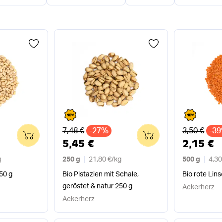
Alter Preis
Alter Preis
7,48 €
-27%
3,50 €
-3
0
0
5,45 €
2,15 €
g
250 g
21,80 €
/
kg
500 g
4,30
50 g
Bio Pistazien mit Schale,
Bio rote Lin
geröstet & natur 250 g
Ackerherz
Ackerherz