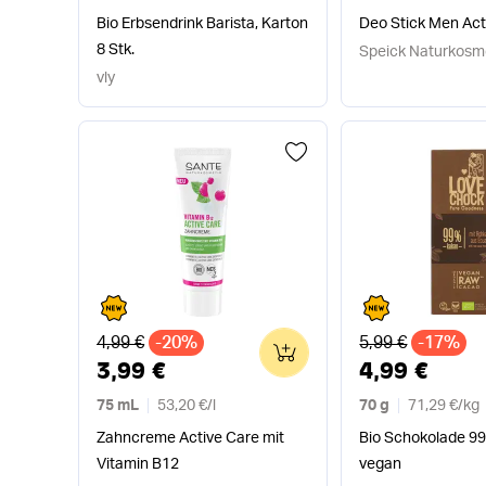
Bio Erbsendrink Barista, Karton
Deo Stick Men Act
8 Stk.
Speick Naturkosm
vly
Alter Preis
Alter Preis
4,99 €
-20%
5,99 €
-17%
0
3,99 €
4,99 €
75 mL
53,20 €
/
l
70 g
71,29 €
/
kg
Zahncreme Active Care mit
Bio Schokolade 9
Vitamin B12
vegan