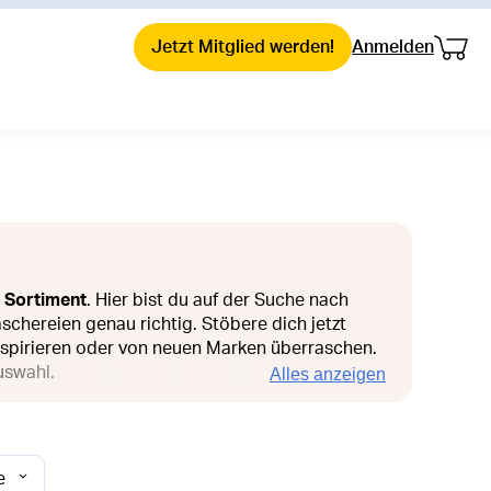
Dein
Dein 
Jetzt Mitglied werden!
Anmelden
 Sortiment
. Hier bist du auf der Suche nach
chereien genau richtig. Stöbere dich jetzt
inspirieren oder von neuen Marken überraschen.
Auswahl.
Alles anzeigen
e