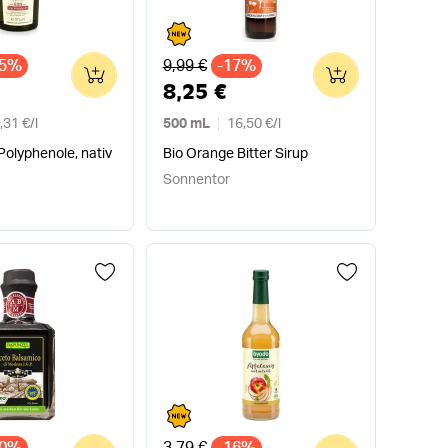
Alter Preis
15%
9,99 €
-17%
0
0
8,25 €
,31 €
/
l
500 mL
16,50 €
/
l
 Polyphenole, nativ
Bio Orange Bitter Sirup
Sonnentor
Alter Preis
20%
3,79 €
-16%