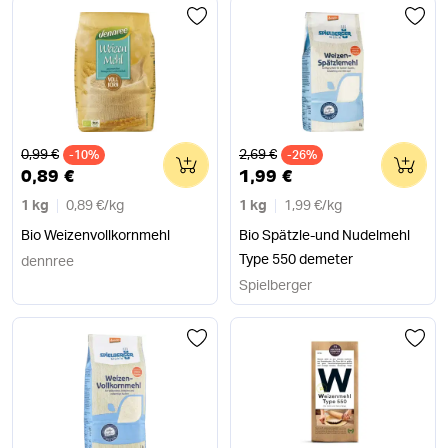
Alter Preis
Alter Preis
0,99 €
2,69 €
-10%
0
-26%
0
0,89 €
1,99 €
1 kg
0,89 €
/
kg
1 kg
1,99 €
/
kg
Bio Weizenvollkornmehl
Bio Spätzle-und Nudelmehl
Type 550 demeter
dennree
Spielberger