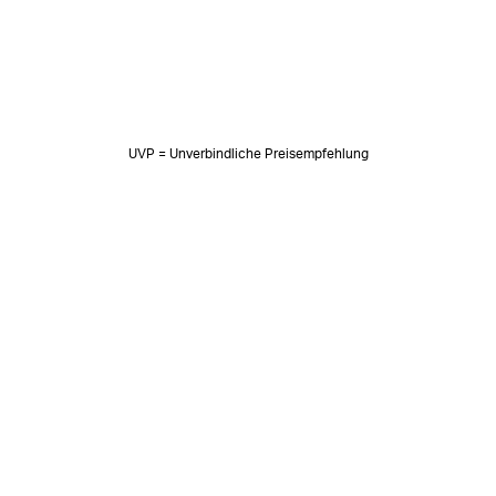
UVP = Unverbindliche Preisempfehlung
NEWSLETTER
Neuigkeiten & süße Worte 🧡
OK
SOZIALE MEDIEN