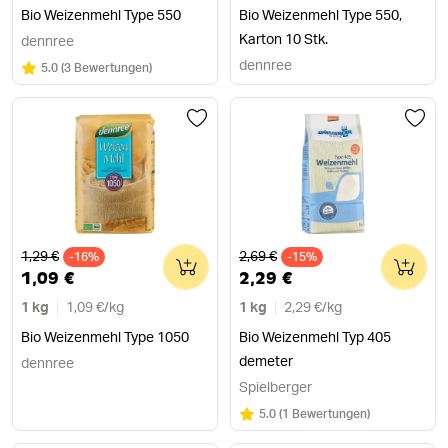
Bio Weizenmehl Type 550
Bio Weizenmehl Type 550,
Karton 10 Stk.
dennree
dennree
Bewertung:
/5
5.0
(
3 Bewertungen
)
Alter Preis
Alter Preis
1,29 €
2,69 €
-16%
0
-15%
0
1,09 €
2,29 €
1 kg
1,09 €
/
kg
1 kg
2,29 €
/
kg
Bio Weizenmehl Type 1050
Bio Weizenmehl Typ 405
demeter
dennree
Spielberger
Bewertung:
/5
5.0
(
1 Bewertungen
)