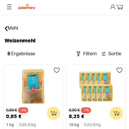
Dein 
Mehl
Weizenmehl
8
Ergebnisse
Filtern
Sortieren
Alter Preis
Alter Preis
0,89 €
8,90 €
-4%
0
-7%
0
0,85 €
8,25 €
1 kg
0,85 €
/
kg
10 kg
0,83 €
/
kg