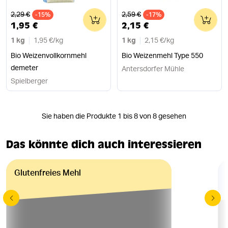
Alter Preis
Alter Preis
2,29 €
2,59 €
-15%
0
-17%
0
1,95 €
2,15 €
1 kg
1,95 €
/
kg
1 kg
2,15 €
/
kg
Bio Weizenvollkornmehl
Bio Weizenmehl Type 550
demeter
Antersdorfer Mühle
Spielberger
Sie haben die Produkte 1 bis 8 von 8 gesehen
Das könnte dich auch interessieren
Glutenfreies Mehl