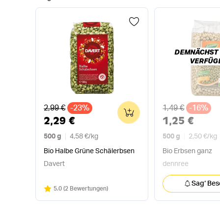
DEMNÄCHST
VERFÜG
Alter Preis
Alter Preis
2,99 €
-23%
1,49 €
-16%
0
2,29 €
1,25 €
500 g
4,58 €
/
kg
500 g
2,50 €
/
kg
Bio Halbe Grüne Schälerbsen
Bio Erbsen ganz
Davert
dennree
Sag‘ Bes
Bewertung:
/5
5.0
(
2 Bewertungen
)