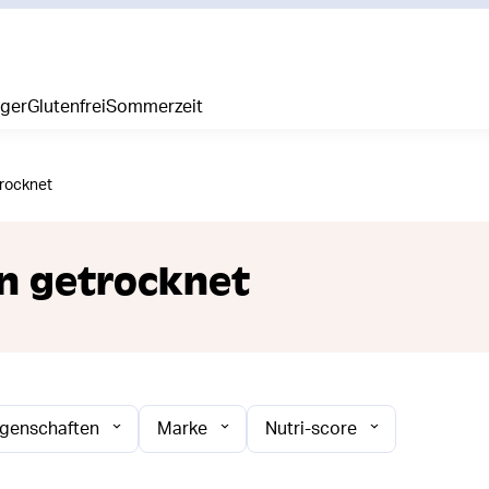
iger
Glutenfrei
Sommerzeit
rocknet
n getrocknet
igenschaften
Marke
Nutri-score