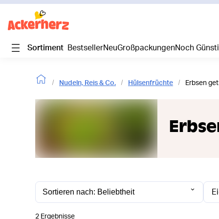
Sortiment
Bestseller
Neu
Großpackungen
Noch Günst
Nudeln, Reis & Co.
Hülsenfrüchte
Erbsen get
Erbse
E
2 Ergebnisse