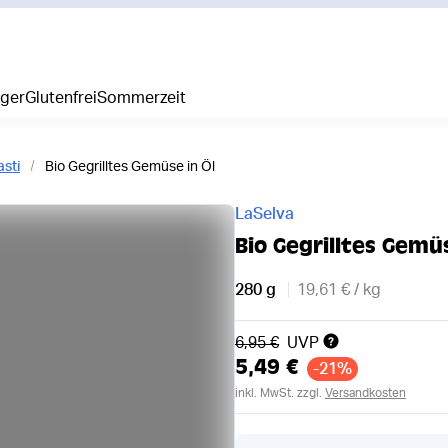
iger
Glutenfrei
Sommerzeit
asti
Bio Gegrilltes Gemüse in Öl
LaSelva
Bio Gegrilltes Gemüs
280 g
19,61 € / kg
Alter Preis
6,95 €
UVP
5,49 €
-21%
inkl. MwSt. zzgl.
Versandkosten