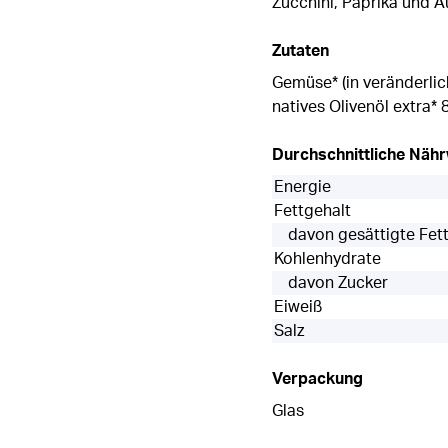
Zucchini, Paprika und A
Zutaten
Gemüse* (in veränderli
natives Olivenöl extra* 
Durchschnittliche Näh
Energie
Fettgehalt
davon gesättigte Fet
Kohlenhydrate
davon Zucker
Eiweiß
Salz
Verpackung
Glas