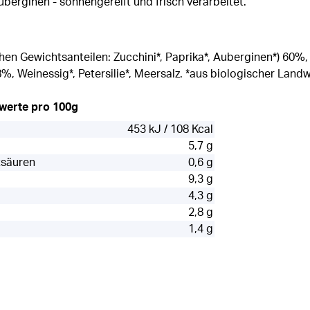
uberginen - sonnengereift und frisch verarbeitet.
chen Gewichtsanteilen: Zucchini*, Paprika*, Auberginen*) 60
8%, Weinessig*, Petersilie*, Meersalz. *aus biologischer Landw
rwerte pro 100g
453 kJ / 108 Kcal
5,7 g
tsäuren
0,6 g
9,3 g
4,3 g
2,8 g
1,4 g