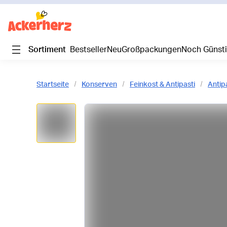
Sortiment
Bestseller
Neu
Großpackungen
Noch Günst
Startseite
Konserven
Feinkost & Antipasti
Antip