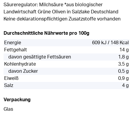
Säureregulator: Milchsäure *aus biologischer
Landwirtschaft Grüne Oliven in Salzlake Deutschland
Keine deklarationspflichtigen Zusatzstoffe vorhanden
Durchschnittliche Nährwerte pro 100g
Energie
609 kJ / 148 Kcal
Fettgehalt
14 g
davon gesättigte Fettsäuren
1,8 g
Kohlenhydrate
3,5 g
davon Zucker
0,5 g
Eiweiß
0,9 g
Salz
4 g
Verpackung
Glas