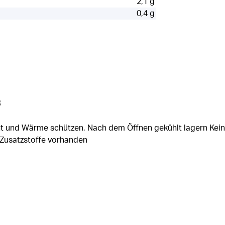
2,1 g
0,4 g
s
cht und Wärme schützen, Nach dem Öffnen gekühlt lagern Kei
 Zusatzstoffe vorhanden