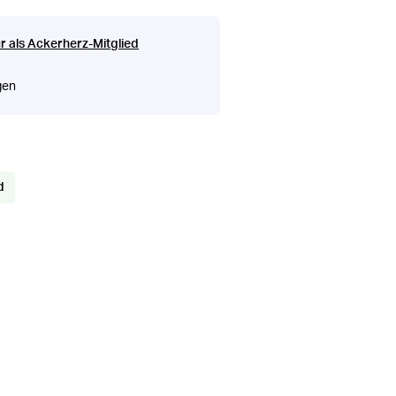
r als Ackerherz-Mitglied
gen
d