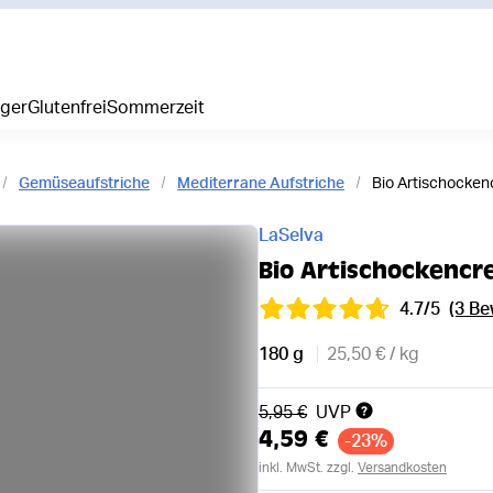
iger
Glutenfrei
Sommerzeit
Gemüseaufstriche
Mediterrane Aufstriche
Bio Artischocke
LaSelva
Bio Artischockencr
4.7/5
(3 B
180 g
25,50 € / kg
Alter Preis
5,95 €
UVP
4,59 €
-23%
inkl. MwSt. zzgl.
Versandkosten