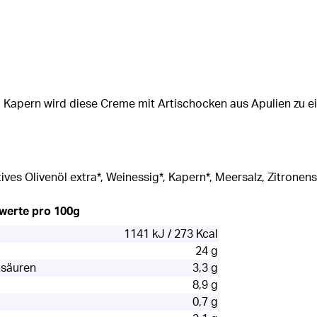
d Kapern wird diese Creme mit Artischocken aus Apulien zu e
ves Olivenöl extra*, Weinessig*, Kapern*, Meersalz, Zitronensa
rwerte pro 100g
1141 kJ / 273 Kcal
24 g
tsäuren
3,3 g
8,9 g
0,7 g