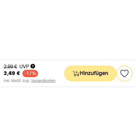
Alter Preis
2,99 €
UVP
2,49 €
Hinzufügen
-17%
inkl. MwSt. zzgl.
Versandkosten
NEWSLETTER
Neuigkeiten & süße Worte 🧡
OK