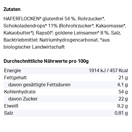
Zutaten
HAFERFLOCKEN* glutenfrei 54 %, Rohrzucker*,
Schokoladendrops* 11% (Rohrohrzucker*, Kakaomasse*,
Kakaobutter*), Rapsöl*, goldene Leinsamen* 8 %, Salz,
Backtriebmittel: Natriumhydrogencarbonat. *aus
biologischer Landwirtschaft
Durchschnittliche Nährwerte pro 100g
Energie
1914 kJ / 457 Kcal
Fettgehalt
21 g
davon gesättigte Fettsäuren
4,1 g
Kohlenhydrate
54 g
davon Zucker
22 g
Eiweiß
9,2 g
Salz
0,81 g