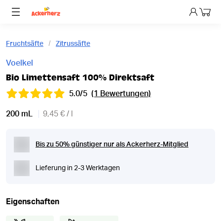
Dein 
Fruchtsäfte
Zitrussäfte
Voelkel
Bio Limettensaft 100% Direktsaft
5.0/5
(1 Bewertungen)
200 mL
9,45 € / l
Bis zu 50% günstiger nur als Ackerherz-Mitglied
Lieferung in 2-3 Werktagen
Eigenschaften