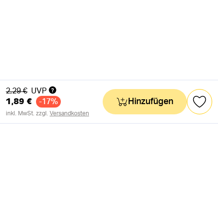
Alter Preis
2,29 €
UVP
1,89 €
Hinzufügen
-17%
inkl. MwSt. zzgl.
Versandkosten
NEWSLETTER
Neuigkeiten & süße Worte 🧡
OK