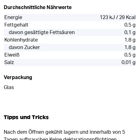
Durchschnittliche Nährwerte
Energie
123 kJ / 29 Kcal
Fettgehalt
0,5 g
davon gesättigte Fettsäuren
0,1 g
Kohlenhydrate
1,8 g
davon Zucker
1,8 g
Eiweiß
0,5 g
Salz
0,01 g
Verpackung
Glas
Tipps und Tricks
Nach dem Öffnen gekühlt lagern und innerhalb von 5
Tagen aufbrauchen Keine deklarationspflichtigen