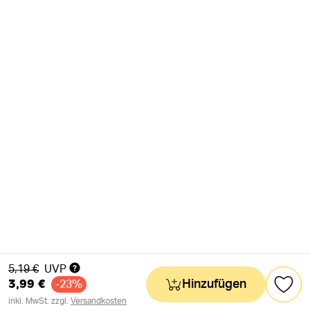
Alter Preis
5,19 €
UVP
3,99 €
Hinzufügen
-23%
inkl. MwSt. zzgl.
Versandkosten