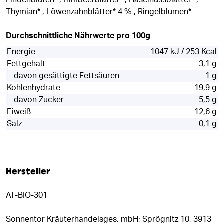
Lindenblüten* , Himbeerblätter* , Haselnussblätter* ,
Thymian* , Löwenzahnblätter* 4 % , Ringelblumen*
Durchschnittliche Nährwerte pro 100g
Energie
1047 kJ / 253 Kcal
Fettgehalt
3,1 g
davon gesättigte Fettsäuren
1 g
Kohlenhydrate
19,9 g
davon Zucker
5,5 g
Eiweiß
12,6 g
Salz
0,1 g
Hersteller
AT-BIO-301
Sonnentor Kräuterhandelsges. mbH; Sprögnitz 10, 3913