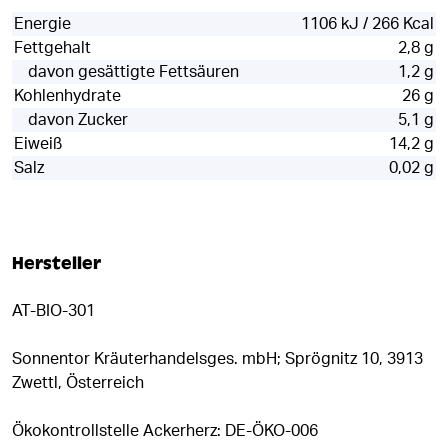
Energie
1106 kJ / 266 Kcal
Fettgehalt
2,8 g
davon gesättigte Fettsäuren
1,2 g
Kohlenhydrate
26 g
davon Zucker
5,1 g
Eiweiß
14,2 g
Salz
0,02 g
Hersteller
AT-BIO-301
Sonnentor Kräuterhandelsges. mbH; Sprögnitz 10, 3913
Zwettl, Österreich
Ökokontrollstelle Ackerherz: DE-ÖKO-006