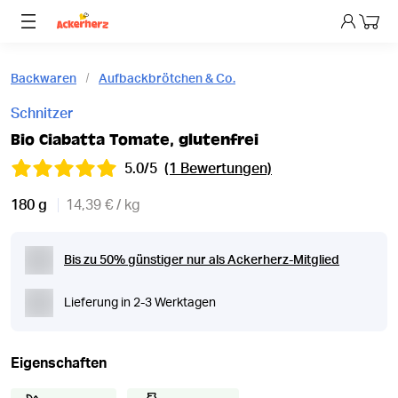
Dein 
Backwaren
Aufbackbrötchen & Co.
Schnitzer
Bio Ciabatta Tomate, glutenfrei
5.0/5
(1 Bewertungen)
180 g
14,39 € / kg
Bis zu 50% günstiger nur als Ackerherz-Mitglied
Lieferung in 2-3 Werktagen
Eigenschaften