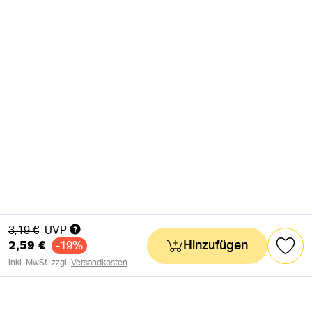
Alter Preis
3,19 €
UVP
2,59 €
Hinzufügen
-19%
inkl. MwSt. zzgl.
Versandkosten
NEWSLETTER
Neuigkeiten & süße Worte 🧡