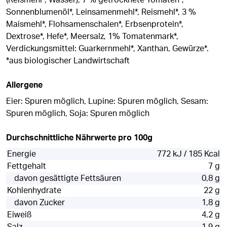
(Reismehl*, Wasser), 7 % getrocknete Tomaten*,
Sonnenblumenöl*, Leinsamenmehl*, Reismehl*, 3 %
Maismehl*, Flohsamenschalen*, Erbsenprotein*,
Dextrose*, Hefe*, Meersalz, 1% Tomatenmark*,
Verdickungsmittel: Guarkernmehl*, Xanthan, Gewürze*.
*aus biologischer Landwirtschaft
Allergene
Eier: Spuren möglich, Lupine: Spuren möglich, Sesam:
Spuren möglich, Soja: Spuren möglich
Durchschnittliche Nährwerte pro 100g
Energie
772 kJ / 185 Kcal
Fettgehalt
7 g
davon gesättigte Fettsäuren
0,8 g
Kohlenhydrate
22 g
davon Zucker
1,8 g
Eiweiß
4,2 g