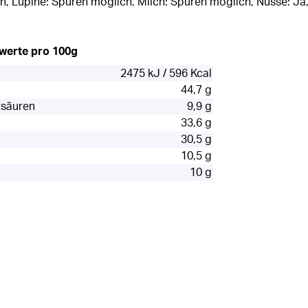
h, Lupine: Spuren möglich, Milch: Spuren möglich, Nüsse: J
rwerte pro 100g
2475 kJ / 596 Kcal
44,7 g
tsäuren
9,9 g
33,6 g
30,5 g
10,5 g
10 g