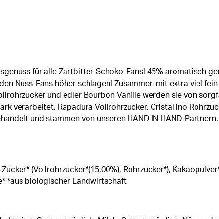
sgenuss für alle Zartbitter-Schoko-Fans! 45% aromatisch ge
jeden Nuss-Fans höher schlagen! Zusammen mit extra viel fe
lrohrzucker und edler Bourbon Vanille werden sie von sorgfä
k verarbeitet. Rapadura Vollrohrzucker, Cristallino Rohrzuc
gehandelt und stammen von unseren HAND IN HAND-Partnern. D
cker* (Vollrohrzucker*(15,00%), Rohrzucker*), Kakaopulver* 
e* *aus biologischer Landwirtschaft