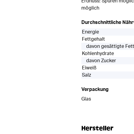
Erdnuss: Spuren möglic
möglich
Durchschnittliche Näh
Energie
Fettgehalt
davon gesättigte Fet
Kohlenhydrate
davon Zucker
Eiweiß
Salz
Verpackung
Glas
Hersteller