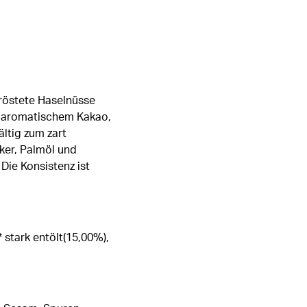
röstete Haselnüsse
in aromatischem Kakao,
ltig zum zart
ker, Palmöl und
ie Konsistenz ist
stark entölt(15,00%),