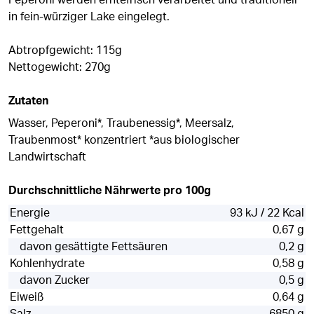
Peperoni werden erntefrisch verarbeitet und traditionell
in fein-würziger Lake eingelegt.
Abtropfgewicht: 115g
Nettogewicht: 270g
Zutaten
Wasser, Peperoni*, Traubenessig*, Meersalz,
Traubenmost* konzentriert *aus biologischer
Landwirtschaft
Durchschnittliche Nährwerte pro 100g
Energie
93 kJ / 22 Kcal
Fettgehalt
0,67 g
davon gesättigte Fettsäuren
0,2 g
Kohlenhydrate
0,58 g
davon Zucker
0,5 g
Eiweiß
0,64 g