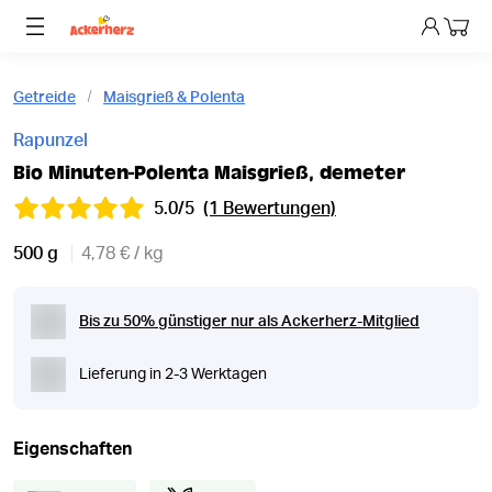
Dein 
Getreide
Maisgrieß & Polenta
Rapunzel
Bio Minuten-Polenta Maisgrieß, demeter
5.0/5
(1 Bewertungen)
500 g
4,78 € / kg
Bis zu 50% günstiger nur als Ackerherz-Mitglied
Lieferung in 2-3 Werktagen
Eigenschaften