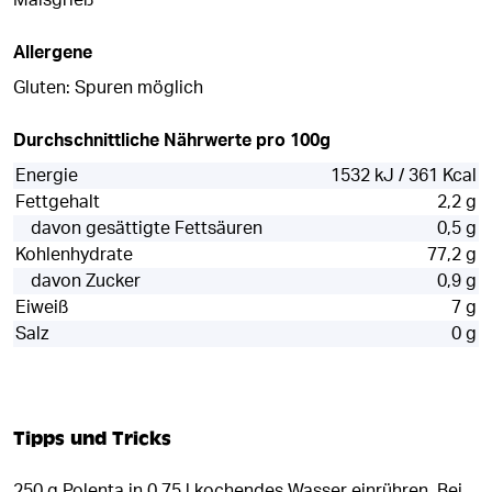
Maisgrieß**
Allergene
Gluten: Spuren möglich
Durchschnittliche Nährwerte pro 100g
Energie
1532 kJ / 361 Kcal
Fettgehalt
2,2 g
davon gesättigte Fettsäuren
0,5 g
Kohlenhydrate
77,2 g
davon Zucker
0,9 g
Eiweiß
7 g
Salz
0 g
Tipps und Tricks
250 g Polenta in 0,75 l kochendes Wasser einrühren. Bei