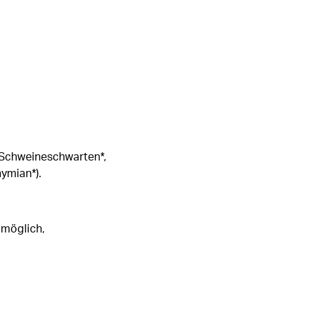
 Schweineschwarten*,
hymian*).
 möglich,