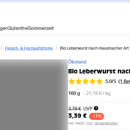
iger
Glutenfrei
Sommerzeit
Fleisch- & Fischaufstriche
Bio Leberwurst nach Hausmacher Art
Ökoland
Bio Leberwurst na
5.0/5
(1 B
160 g
21,19 € / kg
Alter Preis
3,79 €
UVP
3,39 €
-11%
inkl. MwSt. zzgl.
Versandkosten