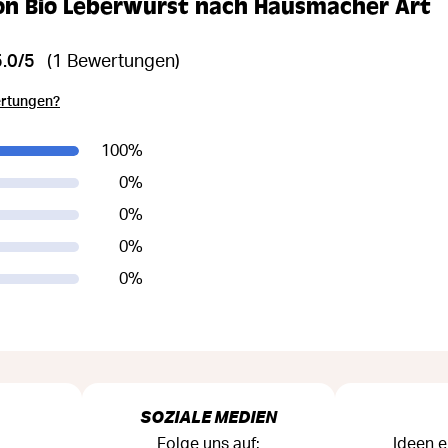
n Bio Leberwurst nach Hausmacher Art
5.0/5
(1 Bewertungen)
ertungen?
100
%
0
%
0
%
0
%
0
%
SOZIALE MEDIEN
Folge uns auf:
Ideen e