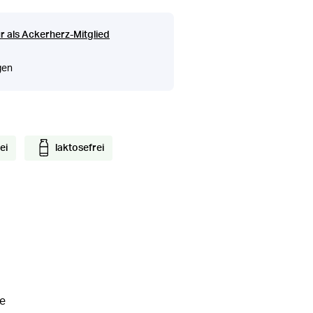
r als Ackerherz-Mitglied
gen
ei
laktosefrei
se