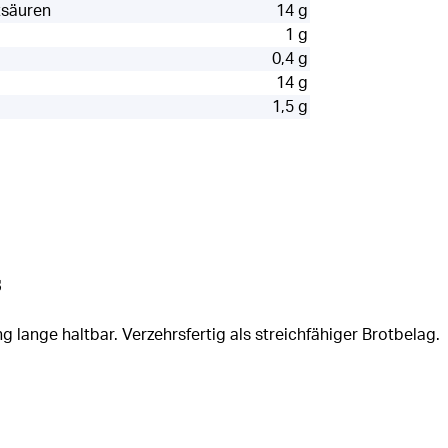
tsäuren
14 g
1 g
0,4 g
14 g
1,5 g
s
 lange haltbar. Verzehrsfertig als streichfähiger Brotbelag.