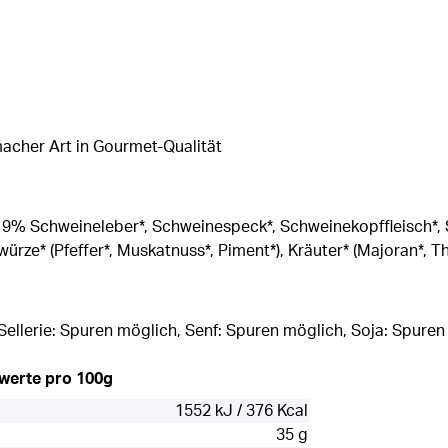
cher Art in Gourmet-Qualität
19% Schweineleber*, Schweinespeck*, Schweinekopffleisch*,
ürze* (Pfeffer*, Muskatnuss*, Piment*), Kräuter* (Majoran*, T
Sellerie: Spuren möglich, Senf: Spuren möglich, Soja: Spuren
rwerte pro 100g
1552 kJ / 376 Kcal
35 g