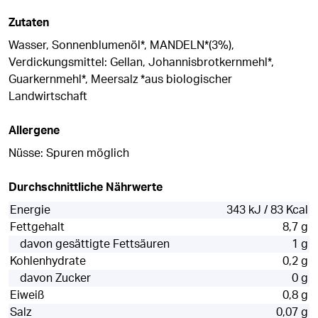
Zutaten
Wasser, Sonnenblumenöl*, MANDELN*(3%),
Verdickungsmittel: Gellan, Johannisbrotkernmehl*,
Guarkernmehl*, Meersalz *aus biologischer
Landwirtschaft
Allergene
Nüsse: Spuren möglich
Durchschnittliche Nährwerte
Energie
343 kJ / 83 Kcal
Fettgehalt
8,7 g
davon gesättigte Fettsäuren
1 g
Kohlenhydrate
0,2 g
davon Zucker
0 g
Eiweiß
0,8 g
Salz
0,07 g