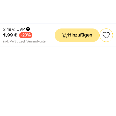
Alter Preis
2,49 €
UVP
1,99 €
Hinzufügen
-20%
inkl. MwSt. zzgl.
Versandkosten
NEWSLETTER
Neuigkeiten & süße Worte 🧡
OK
SOZIALE MEDIEN
Folge uns auf: