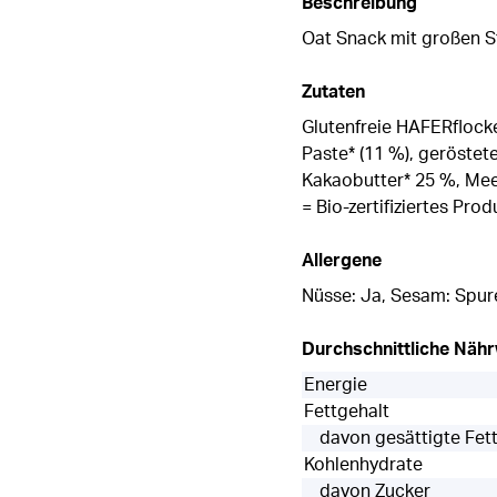
Beschreibung
Oat Snack mit großen 
Zutaten
Glutenfreie HAFERflock
Paste* (11 %), geröste
Kakaobutter* 25 %, Mee
= Bio-zertifiziertes Pro
Allergene
Nüsse: Ja, Sesam: Spur
Durchschnittliche Näh
Energie
Fettgehalt
davon gesättigte Fet
Kohlenhydrate
davon Zucker