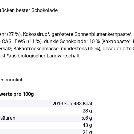
Stücken bester Schokolade
en* (27 %), Kokossirup*, geröstete Sonnenblumenkernpaste*
te CASHEWS* (11 %), dunkle Schokolade* 10 % (Kakaopaste*, 
rsalz; Kakaotrockenmasse: mindestens 65 %), desodorierte S
dukt *aus biologischer Landwirtschaft
en möglich
rwerte pro 100g
2013 kJ / 483 Kcal
28 g
tsäuren
5,6 g
43 g
21 g