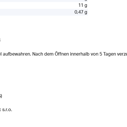
11 g
0,47 g
s
el aufbewahren. Nach dem Öffnen innerhalb von 5 Tagen verz
)
s.r.o.