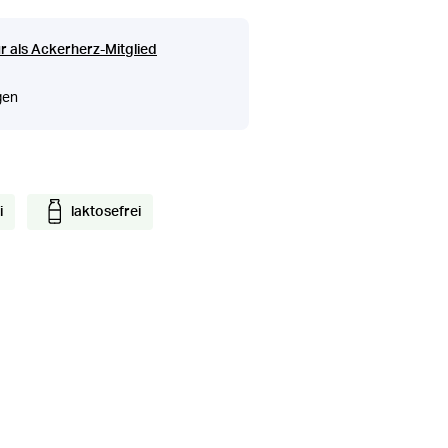
r als Ackerherz-Mitglied
gen
i
laktosefrei