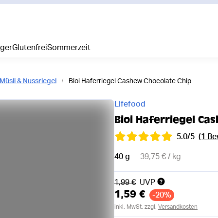
iger
Glutenfrei
Sommerzeit
Müsli & Nussriegel
Bioi Haferriegel Cashew Chocolate Chip
Lifefood
Bioi Haferriegel Ca
5.0/5
(1 B
40 g
39,75 € / kg
Alter Preis
1,99 €
UVP
1,59 €
-20%
inkl. MwSt. zzgl.
Versandkosten