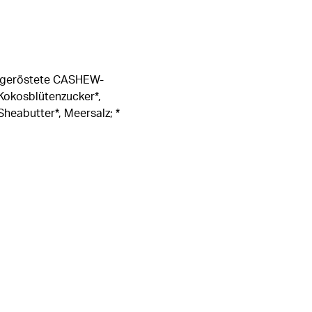
, geröstete CASHEW-
Kokosblütenzucker*,
heabutter*, Meersalz; *