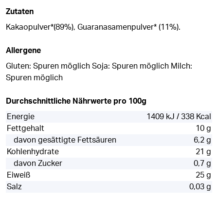
Zutaten
Kakaopulver*(89%), Guaranasamenpulver* (11%).
Allergene
Gluten: Spuren möglich Soja: Spuren möglich Milch:
Spuren möglich
Durchschnittliche Nährwerte pro 100g
Energie
1409 kJ / 338 Kcal
Fettgehalt
10 g
davon gesättigte Fettsäuren
6,2 g
Kohlenhydrate
21 g
davon Zucker
0,7 g
Eiweiß
25 g
Salz
0,03 g