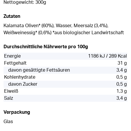
Nettogewicht: 300g
Zutaten
Kalamata Oliven* (60%), Wasser, Meersalz (3,4%),
Weißweinessig* (0,6%) *aus biologischer Landwirtschaft
Durchschnittliche Nährwerte pro 100g
Energie
1186 kJ / 289 Kcal
Fettgehalt
31 g
davon gesättigte Fettsäuren
3,4 g
Kohlenhydrate
0,5 g
davon Zucker
0,5 g
Eiweiß
1,3 g
Salz
3,4 g
Verpackung
Glas