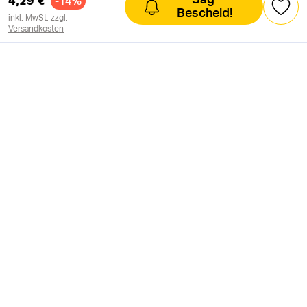
4,29 €
Sag‘
-14%
Bescheid!
inkl. MwSt. zzgl.
Versandkosten
NEWSLETTER
Neuigkeiten & süße Worte 🧡
OK
SOZIALE MEDIEN
Folge uns auf:
ACKERHERZ MITGESTALTEN