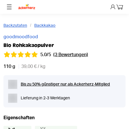
Dein 
Backzutaten
Backkakao
goodmoodfood
Bio Rohkakaopulver
5.0/5
(3 Bewertungen)
110 g
39,00 € / kg
Bis zu 50% günstiger nur als Ackerherz-Mitglied
Lieferung in 2-3 Werktagen
Eigenschaften