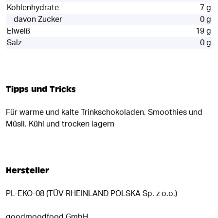
Kohlenhydrate
7 g
davon Zucker
0 g
Eiweiß
19 g
Salz
0 g
Tipps und Tricks
Für warme und kalte Trinkschokoladen, Smoothies und
Müsli. Kühl und trocken lagern
Hersteller
PL-EKO-08 (TÜV RHEINLAND POLSKA Sp. z o.o.)
goodmoodfood GmbH