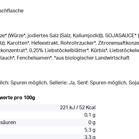
schflasche
ze* (Würze*, jodiertes Salz (Salz, Kaliumjodid)), SOJASAUCE* 
 Karotten*, Hefeextrakt, Rohrohrzucker*, Zitronensaftkonzen
konzentrat*, 0,25% Liebstöckelblätter*, Kürbis*, Liebstöckelw
auch*, Fenchelsamen*. *aus biologischer Landwirtschaft
lch: Spuren möglich, Sellerie: Ja, Senf: Spuren möglich, Soja
rwerte pro 100g
221 kJ / 52 Kcal
0,1 g
tsäuren
0 g
5,3 g
3,3 g