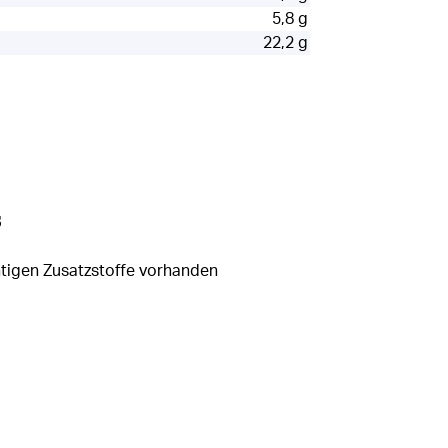
5,8 g
22,2 g
s
htigen Zusatzstoffe vorhanden