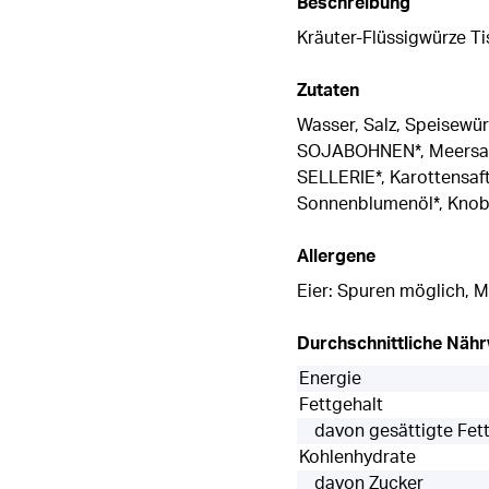
Beschreibung
Kräuter-Flüssigwürze Ti
Zutaten
Wasser, Salz, Speisewür
SOJABOHNEN*, Meersalz),
SELLERIE*, Karottensaft
Sonnenblumenöl*, Knobl
Allergene
Eier: Spuren möglich, Mi
Durchschnittliche Näh
Energie
Fettgehalt
davon gesättigte Fet
Kohlenhydrate
davon Zucker