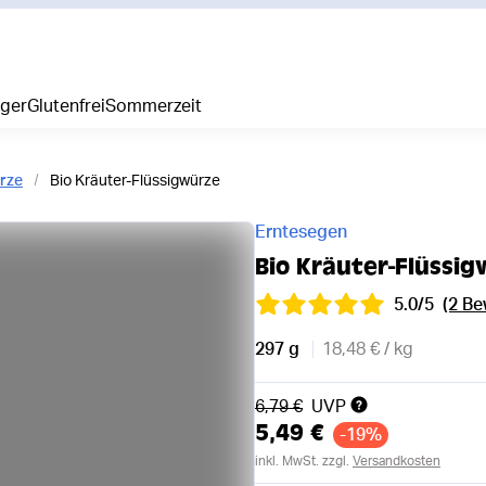
iger
Glutenfrei
Sommerzeit
rze
Bio Kräuter-Flüssigwürze
Erntesegen
Bio Kräuter-Flüssi
5.0/5
(2 B
297 g
18,48 € / kg
Alter Preis
6,79 €
UVP
5,49 €
-19%
inkl. MwSt. zzgl.
Versandkosten