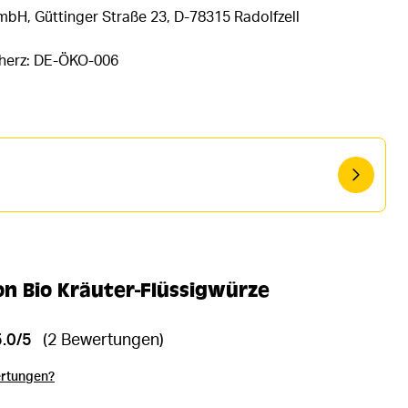
bH, Güttinger Straße 23, D-78315 Radolfzell
rherz: DE-ÖKO-006
n Bio Kräuter-Flüssigwürze
5.0/5
(2 Bewertungen)
ertungen?