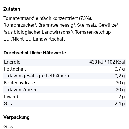
Zutaten
Tomatenmark* einfach konzentriert (73%),
Rohrohrzucker*, Branntweinessig*, Steinsalz, Gewürze*
*aus biologischer Landwirtschaft Tomatenketchup
EU-/Nicht-EU-Landwirtschaft
Durchschnittliche Nährwerte
Energie
433 kJ / 102 Kcal
Fettgehalt
0,7 g
davon gesättigte Fettsäuren
0,2 g
Kohlenhydrate
20 g
davon Zucker
20 g
Eiweiß
2 g
Salz
2,4 g
Verpackung
Glas