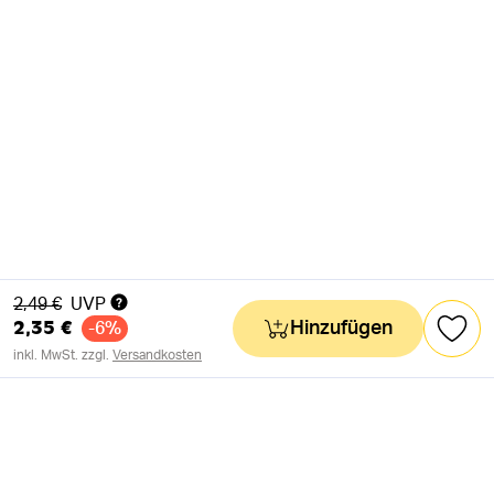
Alter Preis
2,49 €
UVP
2,35 €
Hinzufügen
-6%
inkl. MwSt. zzgl.
Versandkosten
NEWSLETTER
Neuigkeiten & süße Worte 🧡
OK