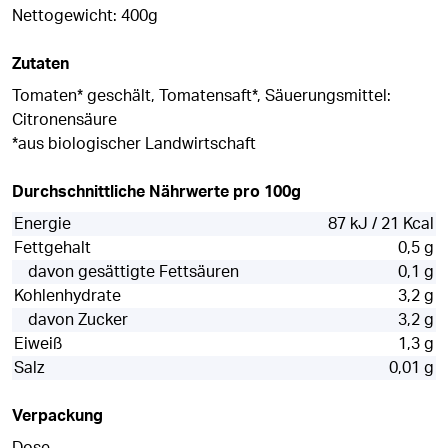
Nettogewicht: 400g
Zutaten
Tomaten* geschält, Tomatensaft*, Säuerungsmittel:
Citronensäure
*aus biologischer Landwirtschaft
Durchschnittliche Nährwerte pro 100g
Energie
87 kJ / 21 Kcal
Fettgehalt
0,5 g
davon gesättigte Fettsäuren
0,1 g
Kohlenhydrate
3,2 g
davon Zucker
3,2 g
Eiweiß
1,3 g
Salz
0,01 g
Verpackung