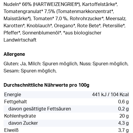
Nudeln* 66% (HARTWEIZENGRIEﬂ*), Kartoffelstärke*,
Tomatengranulat* 7,5% (Tomatenmarkkonzentrat*,
Maisstärke*), Tomaten* 7,0 %, Rohrohrzucker*, Meersalz,
Karotten*, Knoblauch*, Oregano*, Rote Bete*, Petersilie*,
Pfeffer*, Sonnenblumenöl*. *aus biologischer
Landwirtschaft
Allergene
Gluten: Ja, Milch: Spuren möglich, Nuss: Spuren möglich,
Sesam: Spuren möglich,
Durchschnittliche Nährwerte pro 100g
Energie
441 kJ / 104 Kcal
Fettgehalt
0,6 g
davon gesättigte Fettsäuren
0,2 g
Kohlenhydrate
20 g
davon Zucker
4,3 g
Eiweiß
3,7 g