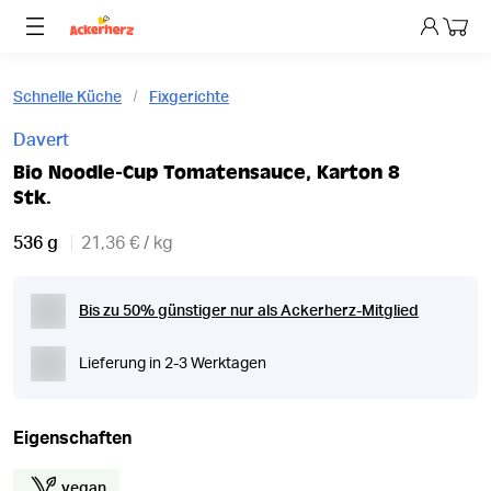
Dein 
Schnelle Küche
Fixgerichte
Davert
Bio Noodle-Cup Tomatensauce, Karton 8
Stk.
536 g
21,36 € / kg
Bis zu 50% günstiger nur als Ackerherz-Mitglied
Lieferung in 2-3 Werktagen
Eigenschaften
vegan