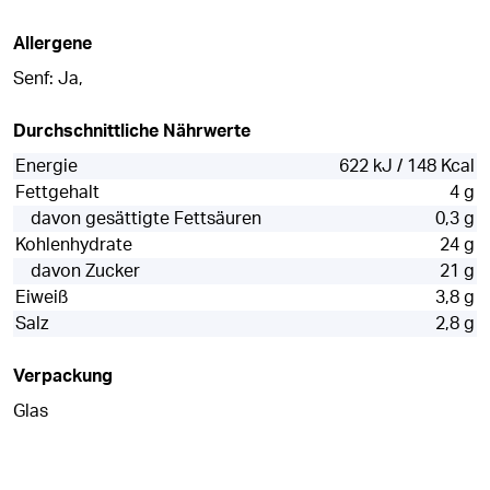
Allergene
Senf: Ja,
Durchschnittliche Nährwerte
Energie
622 kJ / 148 Kcal
Fettgehalt
4 g
davon gesättigte Fettsäuren
0,3 g
Kohlenhydrate
24 g
davon Zucker
21 g
Eiweiß
3,8 g
Salz
2,8 g
Verpackung
Glas