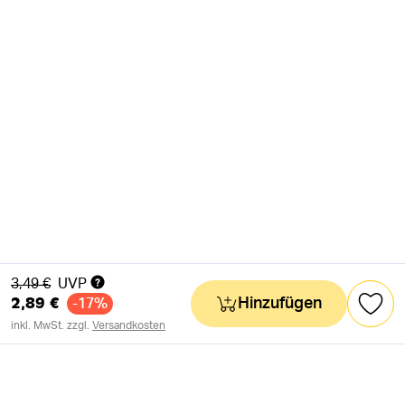
Alter Preis
3,49 €
UVP
2,89 €
Hinzufügen
-17%
inkl. MwSt. zzgl.
Versandkosten
NEWSLETTER
Neuigkeiten & süße Worte 🧡