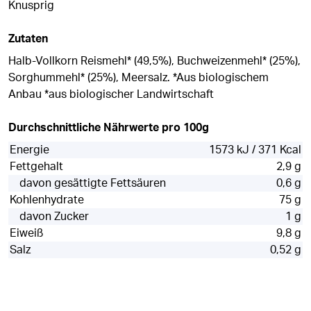
Knusprig
Zutaten
Halb-Vollkorn Reismehl* (49,5%), Buchweizenmehl* (25%),
Sorghummehl* (25%), Meersalz. *Aus biologischem
Anbau *aus biologischer Landwirtschaft
Durchschnittliche Nährwerte pro 100g
Energie
1573 kJ / 371 Kcal
Fettgehalt
2,9 g
davon gesättigte Fettsäuren
0,6 g
Kohlenhydrate
75 g
davon Zucker
1 g
Eiweiß
9,8 g
Salz
0,52 g