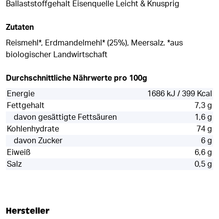
Ballaststoffgehalt Eisenquelle Leicht & Knusprig
Zutaten
Reismehl*, Erdmandelmehl* (25%), Meersalz. *aus
biologischer Landwirtschaft
Durchschnittliche Nährwerte pro 100g
Energie
1686 kJ / 399 Kcal
Fettgehalt
7,3 g
davon gesättigte Fettsäuren
1,6 g
Kohlenhydrate
74 g
davon Zucker
6 g
Eiweiß
6,6 g
Salz
0,5 g
Hersteller