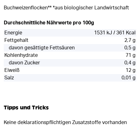
Buchweizenflocken** *aus biologischer Landwirtschaft
Durchschnittliche Nährwerte pro 100g
Energie
1531 kJ / 361 Kcal
Fettgehalt
2,7 g
davon gesättigte Fettsäuren
0,5 g
Kohlenhydrate
71 g
davon Zucker
0,4 g
Eiweiß
12 g
Salz
0,01 g
Tipps und Tricks
Keine deklarationspflichtigen Zusatzstoffe vorhanden