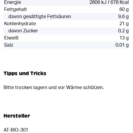
Energie
2806 kJ / 678 Kcal
Fettgehalt
60 g
davon gesättigte Fettsäuren
9,6 g
Kohlenhydrate
21 g
davon Zucker
0,2 g
Eiweiß
13 g
Salz
0,01 g
Tipps und Tricks
Bitte trocken lagern und vor Wärme schützen.
Hersteller
AT-BIO-301