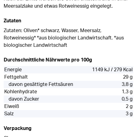
Meersalzlake und etwas Rotweinessig eingelegt.
Zutaten
Zutaten: Oliven* schwarz, Wasser, Meersalz,
Rotweinessig* *aus biologischer Landwirtschaft. *aus
biologischer Landwirtschaft
Durchschnittliche Nährwerte pro 100g
Energie
1149 kJ / 279 Kcal
Fettgehalt
29 g
davon gesättigte Fettsäuren
3,8 g
Kohlenhydrate
1,3 g
davon Zucker
0,5 g
Eiweiß
2 g
Salz
3 g
Verpackung