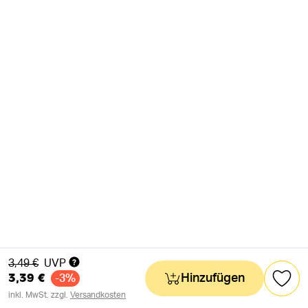
Alter Preis
3,49 €
UVP
3,39 €
Hinzufügen
-3%
inkl. MwSt. zzgl.
Versandkosten