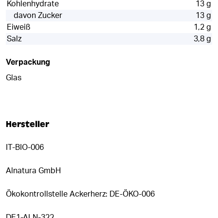
Kohlenhydrate
13 g
davon Zucker
13 g
Eiweiß
1,2 g
Salz
3,8 g
Verpackung
Glas
Hersteller
IT-BIO-006
Alnatura GmbH
Ökokontrollstelle Ackerherz: DE-ÖKO-006
DE1-ALN-322