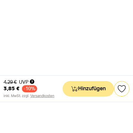
Alter Preis
4,29 €
UVP
3,85 €
Hinzufügen
-10%
inkl. MwSt. zzgl.
Versandkosten
NEWSLETTER
Neuigkeiten & süße Worte 🧡
OK