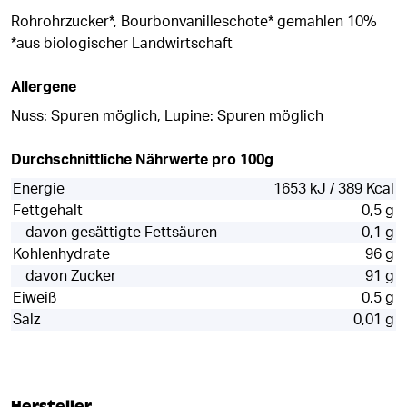
Rohrohrzucker*, Bourbonvanilleschote* gemahlen 10%
*aus biologischer Landwirtschaft
Allergene
Nuss: Spuren möglich, Lupine: Spuren möglich
Durchschnittliche Nährwerte pro 100g
Energie
1653 kJ / 389 Kcal
Fettgehalt
0,5 g
davon gesättigte Fettsäuren
0,1 g
Kohlenhydrate
96 g
davon Zucker
91 g
Eiweiß
0,5 g
Salz
0,01 g
Hersteller