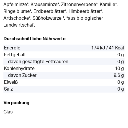
Apfelminze*, Krauseminze*, Zitronenverbene*, Kamille*,
Ringelblume*, Erdbeerblätter*, Himbeerblätter*,
Artischocke*, Süßholzwurzel*. *aus biologischer
Landwirtschaft
Durchschnittliche Nährwerte
Energie
174 kJ / 41 Kcal
Fettgehalt
0 g
davon gesättigte Fettsäuren
0 g
Kohlenhydrate
10 g
davon Zucker
9,6 g
Eiweiß
0 g
Salz
0 g
Verpackung
Glas